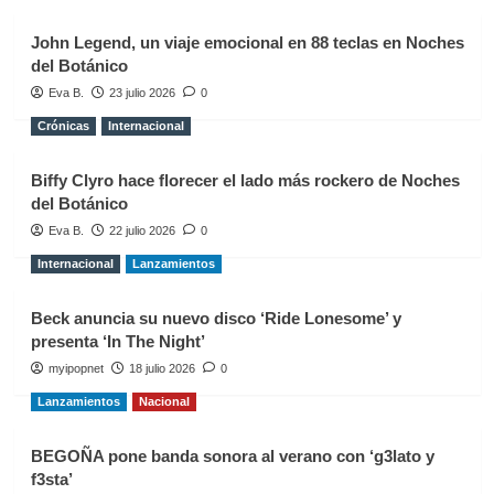
John Legend, un viaje emocional en 88 teclas en Noches
del Botánico
Eva B.
23 julio 2026
0
Crónicas
Internacional
Biffy Clyro hace florecer el lado más rockero de Noches
del Botánico
Eva B.
22 julio 2026
0
Internacional
Lanzamientos
Beck anuncia su nuevo disco ‘Ride Lonesome’ y
presenta ‘In The Night’
myipopnet
18 julio 2026
0
Lanzamientos
Nacional
BEGOÑA pone banda sonora al verano con ‘g3lato y
f3sta’