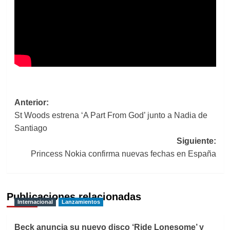
Navegación
Anterior:
St Woods estrena ‘A Part From God’ junto a Nadia de
de
Santiago
entradas
Siguiente:
Princess Nokia confirma nuevas fechas en España
Publicaciones relacionadas
Internacional
Lanzamientos
Beck anuncia su nuevo disco ‘Ride Lonesome’ y