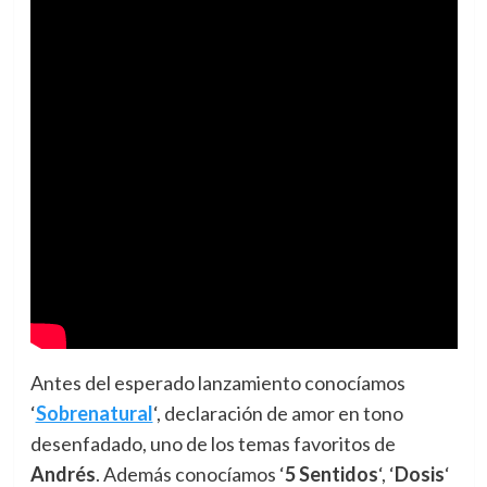
Antes del esperado lanzamiento conocíamos
‘
Sobrenatural
‘, declaración de amor en tono
desenfadado, uno de los temas favoritos de
Andrés
. Además conocíamos ‘
5 Sentidos
‘, ‘
Dosis
‘