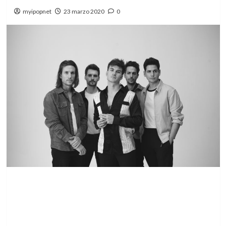
myipopnet
23 marzo 2020
0