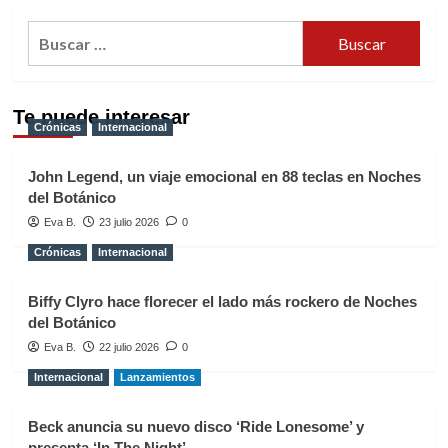
Buscar:
Te puede interesar
Crónicas
Internacional
John Legend, un viaje emocional en 88 teclas en Noches
del Botánico
Eva B.
23 julio 2026
0
Crónicas
Internacional
Biffy Clyro hace florecer el lado más rockero de Noches
del Botánico
Eva B.
22 julio 2026
0
Internacional
Lanzamientos
Beck anuncia su nuevo disco ‘Ride Lonesome’ y
presenta ‘In The Night’