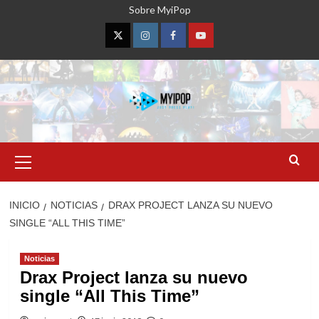
Saltar
Sobre MyiPop
al
contenido
Twitter
Instagram
Facebook
YouTube
Menú
primario
INICIO
NOTICIAS
DRAX PROJECT LANZA SU NUEVO
SINGLE “ALL THIS TIME”
Noticias
Drax Project lanza su nuevo
single “All This Time”