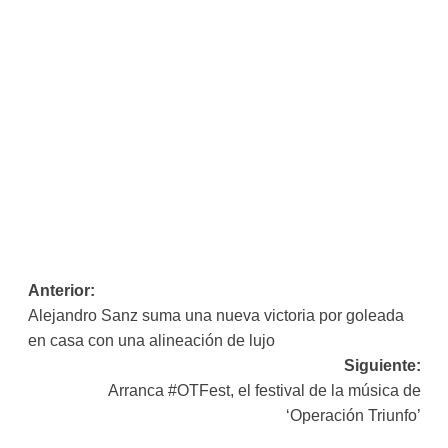
Navegación
Anterior:
Alejandro Sanz suma una nueva victoria por goleada
de
en casa con una alineación de lujo
entradas
Siguiente:
Arranca #OTFest, el festival de la música de
‘Operación Triunfo’