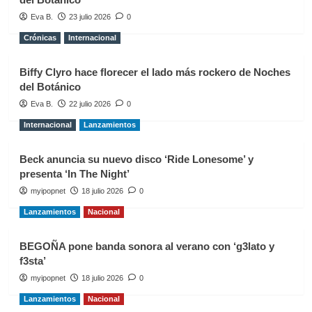
Eva B.
23 julio 2026
0
Crónicas
Internacional
Biffy Clyro hace florecer el lado más rockero de Noches
del Botánico
Eva B.
22 julio 2026
0
Internacional
Lanzamientos
Beck anuncia su nuevo disco ‘Ride Lonesome’ y
presenta ‘In The Night’
myipopnet
18 julio 2026
0
Lanzamientos
Nacional
BEGOÑA pone banda sonora al verano con ‘g3lato y
f3sta’
myipopnet
18 julio 2026
0
Lanzamientos
Nacional