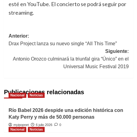
esté en YouTube. El concierto se podrá seguir por
streaming.
Navegación
Anterior:
Drax Project lanza su nuevo single “All This Time”
de
Siguiente:
entradas
Antonio Orozco culminará la triunfal gira “Único” en el
Universal Music Festival 2019
Publicaciones relacionadas
Nacional
Noticias
Río Babel 2026 despide una edición histórica con
Katy Perry y más de 50.000 personas
myipopnet
6 julio 2026
0
Nacional
Noticias