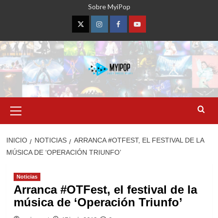
Saltar
Sobre MyiPop
al
contenido
Twitter
Instagram
Facebook
YouTube
Menú
primario
INICIO
NOTICIAS
ARRANCA #OTFEST, EL FESTIVAL DE LA
MÚSICA DE ‘OPERACIÓN TRIUNFO’
Noticias
Arranca #OTFest, el festival de la
música de ‘Operación Triunfo’