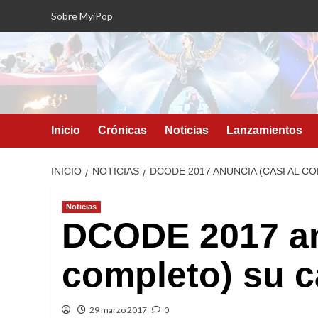
Saltar
Sobre MyiPop
al
contenido
Inicio
Crónicas
Noticias
Lanzamientos
INICIO
NOTICIAS
DCODE 2017 ANUNCIA (CASI AL C
Noticias
DCODE 2017 anu
completo) su c
29 marzo 2017
0