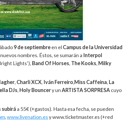
 sábado
9 de septiembre
en el
Campus de la Universidad
o nuevos nombres.
Éstos, se sumarán a
Interpol
right Lights’),
Band Of Horses
,
The Kooks
,
Milky
lagher
,
Charli XCX
,
Iván Ferreiro
,
Miss Caffeina
,
La
ella DJs
,
Holy Bouncer
y un
ARTISTA SORPRESA
cuyo
 subirá
a 55€ (+gastos). Hasta esa fecha, se pueden
om
,
www.livenation.es
y www.ticketmaster.es (+red