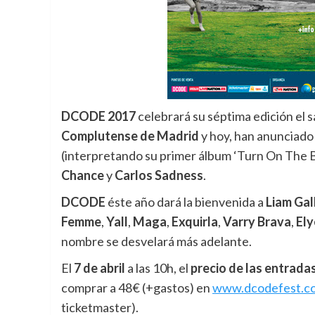
DCODE 2017
celebrará su séptima edición el
Complutense de Madrid
y hoy, han anunciad
(interpretando su primer álbum ‘Turn On The B
Chance
y
Carlos Sadness
.
DCODE
éste año dará la bienvenida a
Liam Gal
Femme
,
Yall
,
Maga
,
Exquirla
,
Varry Brava
,
Ely
nombre se desvelará más adelante.
El
7 de abril
a las 10h, el
precio de las entradas
comprar a 48€ (+gastos) en
www.dcodefest.c
ticketmaster).