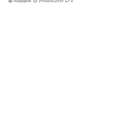
myipopnet
29 marzo 2019
0