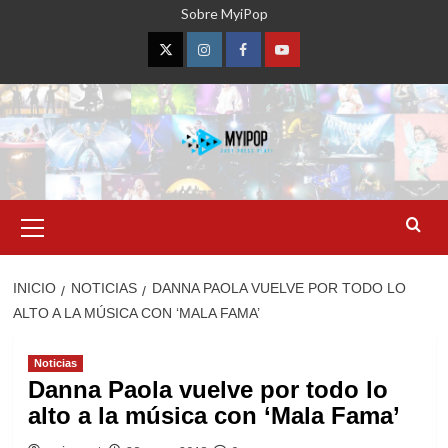
Saltar
Sobre MyiPop
al
contenido
Twitter
Instagram
Facebook
YouTube
Menú
primario
INICIO
NOTICIAS
DANNA PAOLA VUELVE POR TODO LO
ALTO A LA MÚSICA CON ‘MALA FAMA’
Noticias
Danna Paola vuelve por todo lo
alto a la música con ‘Mala Fama’