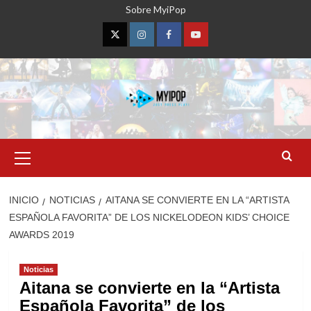
Saltar
Sobre MyiPop
al
contenido
Twitter
Instagram
Facebook
YouTube
Menú
primario
INICIO
NOTICIAS
AITANA SE CONVIERTE EN LA “ARTISTA
ESPAÑOLA FAVORITA” DE LOS NICKELODEON KIDS’ CHOICE
AWARDS 2019
Noticias
Aitana se convierte en la “Artista
Española Favorita” de los