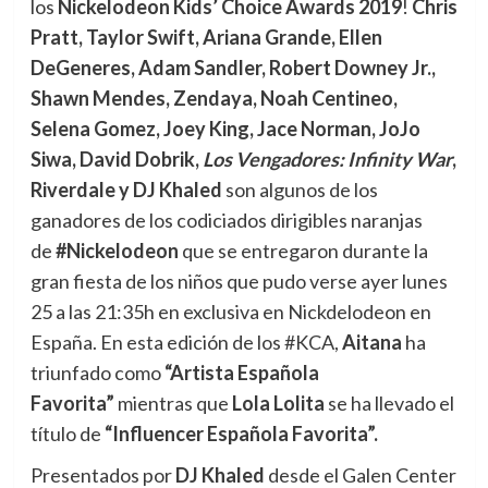
los
Nickelodeon Kids’ Choice Awards 2019
!
Chris
Pratt, Taylor Swift, Ariana Grande, Ellen
DeGeneres, Adam Sandler, Robert Downey Jr.,
Shawn Mendes, Zendaya, Noah Centineo,
Selena Gomez, Joey King, Jace Norman, JoJo
Siwa, David Dobrik,
Los Vengadores: Infinity War
,
Riverdale y DJ Khaled
son algunos de los
ganadores de los codiciados dirigibles naranjas
de
#Nickelodeon
que se entregaron durante la
gran fiesta de los niños que pudo verse ayer lunes
25 a las 21:35h en exclusiva en Nickdelodeon en
España. En esta edición de los #KCA,
Aitana
ha
triunfado como
“Artista Española
Favorita”
mientras que
Lola Lolita
se ha llevado el
título de
“Influencer Española Favorita”.
Presentados por
DJ Khaled
desde el Galen Center