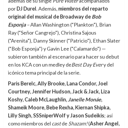
además de su single
Pure Water
acompañados
por
DJ Durel
. Además,
miembros del reparto
original del musical de Broadway de
Bob
Esponja
–
Allan Washington (“Plankton”), Brian
Ray (“Señor Cangrejo”), Christina Sajous
(“Arenita”), Danny Skinner (“Patricio”), Ethan Slater
(“Bob Esponja”) y Gavin Lee (“Calamardo”) —
subieron también al escenario para hacer su debut
en los KCA con un medley de
Best Day Ever
y del
icónico tema principal de la serie.
Paris Berelc, Ally Brooke, Lana Condor, Joel
Courtney, Jennifer Hudson, Jack & Jack, Liza
Koshy, Caleb McLaughlin,
Janelle Monáe
,
Shameik Moore, Bebe Rexha, Kiernan Shipka,
Lilly Singh, SSSniperWolf y Jason Sudeikis
; así
como miembros del
cast
de
Shazam!
(
Asher Angel,