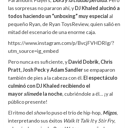
Paramount Players;
Dora y la ciudad perdida
.
Pero
las sorpresas no pararon ahí, y
DJ Khaled alucinó a
todos haciendo un “unboxing” muy especial
al
pequeño Ryan, de Ryan ToysReview, quien salió en
mitad del escenario de una enorme caja.
https://www.instagram.com/p/BvcjFVHDRIg/?
utm_source=ig_embed
Pero nunca es suficiente, y
David Dobrik, Chris
Pratt, Josh Peck y Adam Sandler
se empaparon
también de pies a la cabeza con él.
El espectáculo
culminó con DJ Khaled recibiendo el
mayor
slime
de la noche
, cubriéndole a él… ¡y al
público presente!
El ritmo del
show
lo puso el trío de hip-hop,
Migos
,
interpretando sus éxitos
Walk It Talk It
y
Stir Fry
,