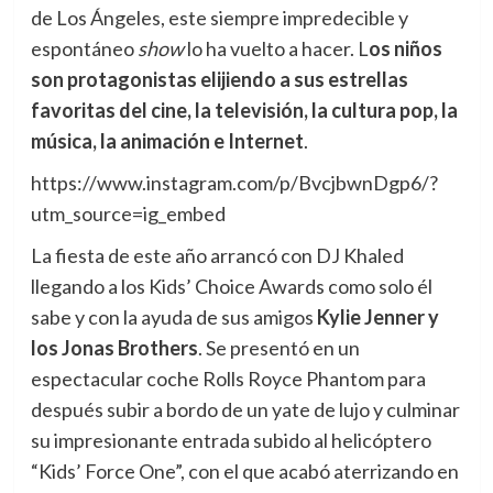
de Los Ángeles, este siempre impredecible y
espontáneo
show
lo ha vuelto a hacer. L
os niños
son protagonistas elijiendo a sus estrellas
favoritas del cine, la televisión, la cultura pop, la
música, la animación e Internet
.
https://www.instagram.com/p/BvcjbwnDgp6/?
utm_source=ig_embed
La fiesta de este año arrancó con DJ Khaled
llegando a los Kids’ Choice Awards como solo él
sabe y con la ayuda de sus amigos
Kylie Jenner y
los Jonas Brothers
. Se presentó en un
espectacular coche Rolls Royce Phantom para
después subir a bordo de un yate de lujo y culminar
su impresionante entrada subido al helicóptero
“Kids’ Force One”, con el que acabó aterrizando en