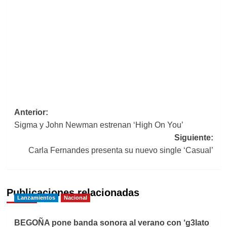
Navegación
Anterior:
Sigma y John Newman estrenan ‘High On You’
de
Siguiente:
entradas
Carla Fernandes presenta su nuevo single ‘Casual’
Publicaciones relacionadas
Lanzamientos
Nacional
BEGOÑA pone banda sonora al verano con ‘g3lato