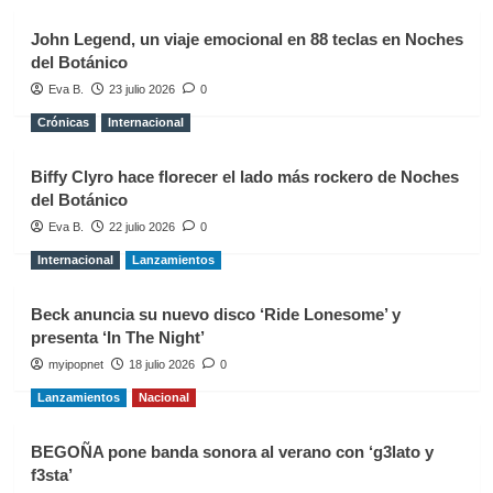
John Legend, un viaje emocional en 88 teclas en Noches
del Botánico
Eva B.
23 julio 2026
0
Crónicas
Internacional
Biffy Clyro hace florecer el lado más rockero de Noches
del Botánico
Eva B.
22 julio 2026
0
Internacional
Lanzamientos
Beck anuncia su nuevo disco ‘Ride Lonesome’ y
presenta ‘In The Night’
myipopnet
18 julio 2026
0
Lanzamientos
Nacional
BEGOÑA pone banda sonora al verano con ‘g3lato y
f3sta’