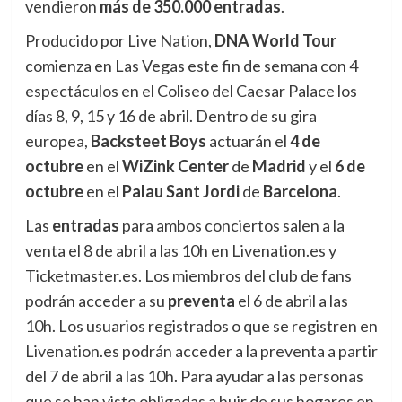
vendieron
más de 350.000 entradas
.
Producido por Live Nation,
DNA World Tour
comienza en Las Vegas este fin de semana con 4
espectáculos en el Coliseo del Caesar Palace los
días 8, 9, 15 y 16 de abril. Dentro de su gira
europea,
Backsteet Boys
actuarán el
4 de
octubre
en el
WiZink Center
de
Madrid
y el
6 de
octubre
en el
Palau Sant Jordi
de
Barcelona
.
Las
entradas
para ambos conciertos salen a la
venta el 8 de abril a las 10h en Livenation.es y
Ticketmaster.es. Los miembros del club de fans
podrán acceder a su
preventa
el 6 de abril a las
10h. Los usuarios registrados o que se registren en
Livenation.es podrán acceder a la preventa a partir
del 7 de abril a las 10h. Para ayudar a las personas
que se han visto obligadas a huir de sus hogares en