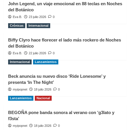
John Legend, un viaje emocional en 88 teclas en Noches
del Botánico
Eva B.
23 julio 2026
0
Crónicas
Internacional
Biffy Clyro hace florecer el lado más rockero de Noches
del Botánico
Eva B.
22 julio 2026
0
Internacional
Lanzamientos
Beck anuncia su nuevo disco ‘Ride Lonesome’ y
presenta ‘In The Night’
myipopnet
18 julio 2026
0
Lanzamientos
Nacional
BEGOÑA pone banda sonora al verano con ‘g3lato y
f3sta’
myipopnet
18 julio 2026
0