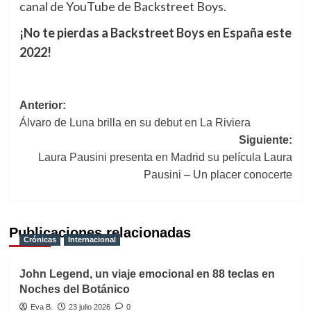
canal de YouTube de Backstreet Boys.
¡No te pierdas a Backstreet Boys en España este
2022!
Navegación
Anterior:
Álvaro de Luna brilla en su debut en La Riviera
de
Siguiente:
entradas
Laura Pausini presenta en Madrid su película Laura
Pausini – Un placer conocerte
Publicaciones relacionadas
Crónicas
Internacional
John Legend, un viaje emocional en 88 teclas en
Noches del Botánico
Eva B.
23 julio 2026
0