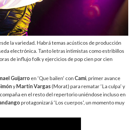
esde la variedad. Habrá temas acústicos de producción
eda electrónica. Tanto letras intimistas como estribillos
s de influjo folk y ejercicios de pop cien por cien
mael Guijarro
en ‘
Que bailen
‘ con
Cami
, primer avance
Simón
y
Martín Vargas
(Morat) para rematar ‘La culpa’ y
acompaña en el resto del repertorio uniéndose incluso en
Fandango
protagonizará ‘Los cuerpos’, un momento muy