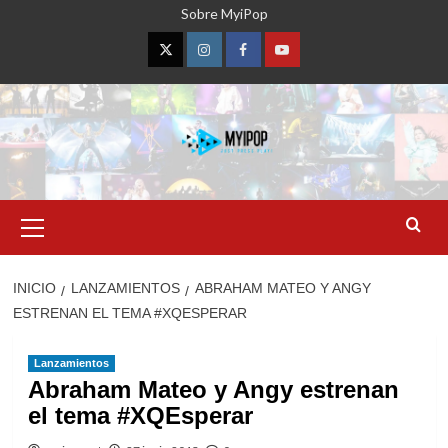
Saltar
Sobre MyiPop
al
contenido
Twitter
Instagram
Facebook
YouTube
Menú
primario
INICIO
LANZAMIENTOS
ABRAHAM MATEO Y ANGY
ESTRENAN EL TEMA #XQESPERAR
Lanzamientos
Abraham Mateo y Angy estrenan
el tema #XQEsperar