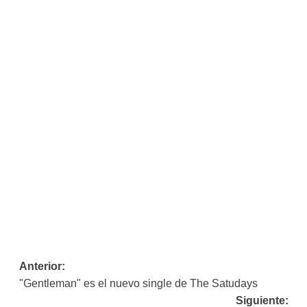
Navegación
Anterior:
"Gentleman" es el nuevo single de The Satudays
de
Siguiente: