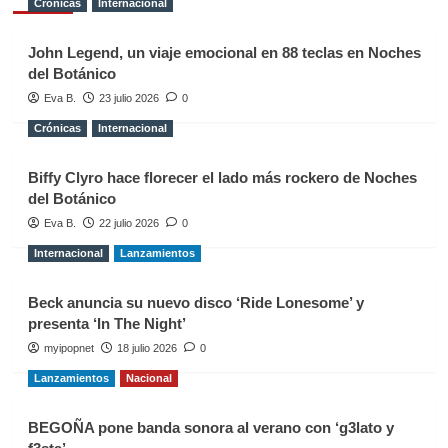
Crónicas
Internacional
John Legend, un viaje emocional en 88 teclas en Noches
del Botánico
Eva B.
23 julio 2026
0
Crónicas
Internacional
Biffy Clyro hace florecer el lado más rockero de Noches
del Botánico
Eva B.
22 julio 2026
0
Internacional
Lanzamientos
Beck anuncia su nuevo disco ‘Ride Lonesome’ y
presenta ‘In The Night’
myipopnet
18 julio 2026
0
Lanzamientos
Nacional
BEGOÑA pone banda sonora al verano con ‘g3lato y