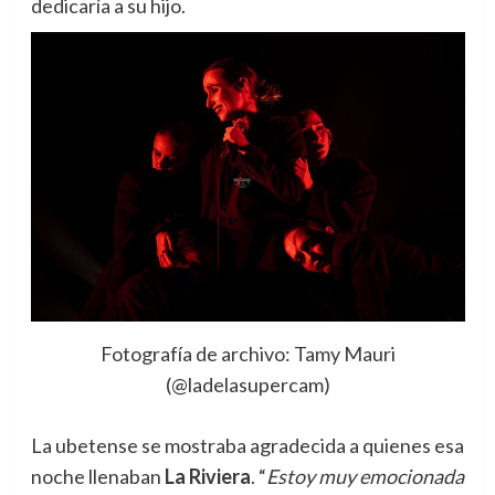
dedicaría a su hijo.
Fotografía de archivo: Tamy Mauri
(@ladelasupercam)
La ubetense se mostraba agradecida a quienes esa
noche llenaban
La Riviera
. “
Estoy muy emocionada