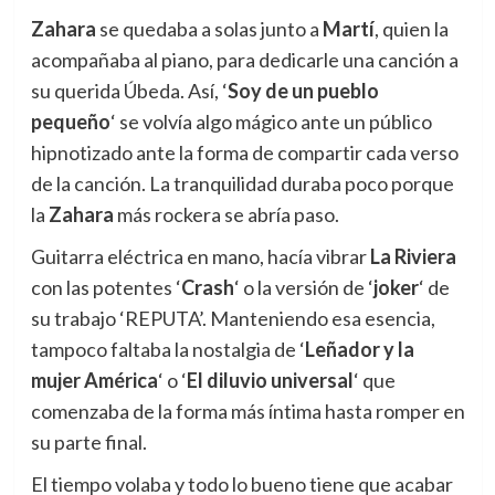
Zahara
se quedaba a solas junto a
Martí
, quien la
acompañaba al piano, para dedicarle una canción a
su querida Úbeda. Así, ‘
Soy de un pueblo
pequeño
‘ se volvía algo mágico ante un público
hipnotizado ante la forma de compartir cada verso
de la canción. La tranquilidad duraba poco porque
la
Zahara
más rockera se abría paso.
Guitarra eléctrica en mano, hacía vibrar
La Riviera
con las potentes ‘
Crash
‘ o la versión de ‘
joker
‘ de
su trabajo ‘REPUTA’. Manteniendo esa esencia,
tampoco faltaba la nostalgia de ‘
Leñador y la
mujer América
‘ o ‘
El diluvio universal
‘ que
comenzaba de la forma más íntima hasta romper en
su parte final.
El tiempo volaba y todo lo bueno tiene que acabar