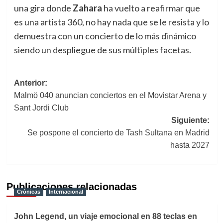
una gira donde
Zahara
ha vuelto a reafirmar que
es una artista 360, no hay nada que se le resista y lo
demuestra con un concierto de lo más dinámico
siendo un despliegue de sus múltiples facetas.
Navegación
Anterior:
Malmö 040 anuncian conciertos en el Movistar Arena y
de
Sant Jordi Club
entradas
Siguiente:
Se pospone el concierto de Tash Sultana en Madrid
hasta 2027
Publicaciones relacionadas
Crónicas
Internacional
John Legend, un viaje emocional en 88 teclas en