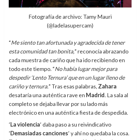
Fotografía de archivo: Tamy Mauri
(@ladelasupercam)
“
Me siento tan afortunada y agradecida de tener
esta comunidad tan bonita,
” reconocía abrazando
cada muestra de cariño que ha ido recibiendo en
todo este tiempo. “
No había lugar mejor para
despedir ‘Lento Ternura’ que en un lugar lleno de
cariño y ternura.
” Tras esas palabras,
Zahara
desataría una auténtica rave en
Madrid
. La sala al
completo se dejaba llevar por su lado más
electrónico en una auténtica fiesta de despedida.
‘
La violencia
‘ daba paso a su reivindicativo
‘
Demasiadas canciones
‘ y ahí no quedaba la cosa.