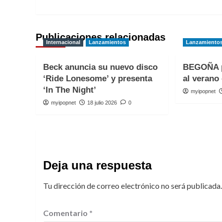
entradas
Publicaciones relacionadas
Internacional
Lanzamientos
Lanzamiento
Beck anuncia su nuevo disco
BEGOÑA p
‘Ride Lonesome’ y presenta
al verano 
‘In The Night’
myipopnet
myipopnet
18 julio 2026
0
Deja una respuesta
Tu dirección de correo electrónico no será publicada.
Comentario
*