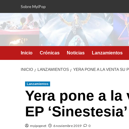
Saltar
Sobre MyiPop
al
contenido
Inicio
Crónicas
Noticias
Lanzamientos
INICIO
LANZAMIENTOS
YERA PONE A LA VENTA SU P
Lanzamientos
Yera pone a la
EP ‘Sinestesia’
myipopnet
6 noviembre 2019
0