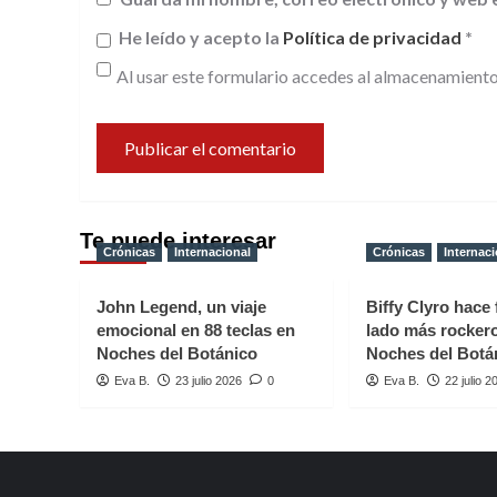
He leído y acepto la
Política de privacidad
*
Al usar este formulario accedes al almacenamiento
Te puede interesar
Crónicas
Internacional
Crónicas
Internaci
John Legend, un viaje
Biffy Clyro hace 
emocional en 88 teclas en
lado más rocker
Noches del Botánico
Noches del Botá
Eva B.
23 julio 2026
0
Eva B.
22 julio 2