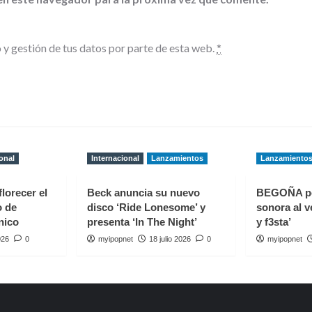
 y gestión de tus datos por parte de esta web.
*
onal
Internacional
Lanzamientos
Lanzamiento
florecer el
Beck anuncia su nuevo
BEGOÑA p
o de
disco ‘Ride Lonesome’ y
sonora al v
nico
presenta ‘In The Night’
y f3sta’
026
0
myipopnet
18 julio 2026
0
myipopnet