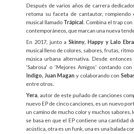
Después de varios años de carrera dedicados
retoma su faceta de cantautor, rompiendo
musical llamado
Trápical
. Combina el trap con 
contemporáneos, que marcan una nueva tendenc
En 2017, junto a
Skinny, Happy y Lalo Ebra
musical lleno de colores, sabores, frutas, rit
música urbana alternativa. Desde entonces h
‘Sabrosa’ o ‘Mejores Amigos’ contando con 
Indigo, Juan Magan
y colaborando con
Sebas
entre otros.
Yera
, autor de este puñado de canciones comp
nuevo EP de cinco canciones, es un nuevo porta
un camino de mucho color y muchos sabores, lo
se basa en que el EP contiene una cantidad d
acústica, otra es un funk, una es una balada c