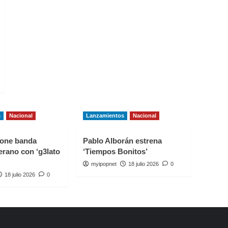
s
Nacional
Lanzamientos
Nacional
one banda
Pablo Alborán estrena
erano con ‘g3lato
‘Tiempos Bonitos’
myipopnet
18 julio 2026
0
18 julio 2026
0