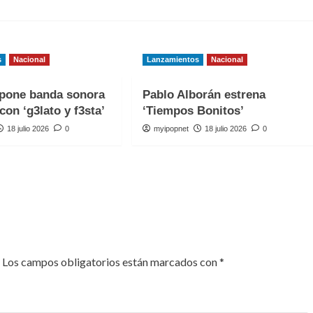
s
Nacional
Lanzamientos
Nacional
one banda sonora
Pablo Alborán estrena
con ‘g3lato y f3sta’
‘Tiempos Bonitos’
18 julio 2026
0
myipopnet
18 julio 2026
0
Los campos obligatorios están marcados con
*