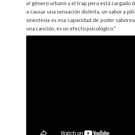
el género urbano y el trap pero está cargado
a causar una sensación distinta, un sabor a pi
sinestesia es esa capacidad de poder saborea
una canción, es un efecto psicológico.”