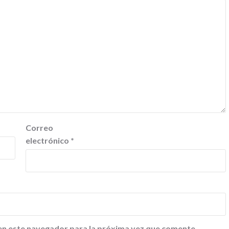
Correo
electrónico
*
en este navegador para la próxima vez que comente.