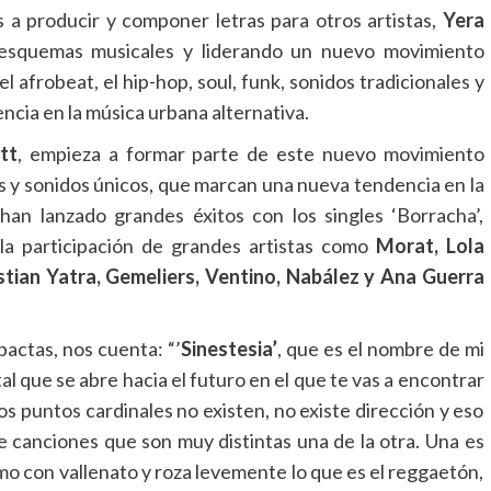
 a producir y componer letras para otros artistas,
Yera
 esquemas musicales y liderando un nuevo movimiento
el afrobeat, el hip-hop, soul, funk, sonidos tradicionales y
ia en la música urbana alternativa.
tt
, empieza a formar parte de este nuevo movimiento
mos y sonidos únicos, que marcan una nueva tendencia en la
an lanzado grandes éxitos con los singles ‘Borracha’,
la participación de grandes artistas como
Morat, Lola
tian Yatra, Gemeliers, Ventino, Nabález y Ana Guerra
actas, nos cuenta: “’
Sinestesia’
, que es el nombre de mi
l que se abre hacia el futuro en el que te vas a encontrar
s puntos cardinales no existen, no existe dirección y eso
e canciones que son muy distintas una de la otra. Una es
omo con vallenato y roza levemente lo que es el reggaetón,