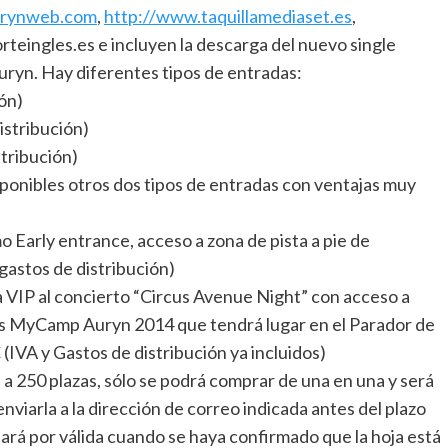
urynweb.com
,
http://www.taquillamediaset.es
,
teingles.es e incluyen la descarga del nuevo single
Auryn. Hay diferentes tipos de entradas:
ión)
istribución)
stribución)
ponibles otros dos tipos de entradas con ventajas muy
o Early entrance, acceso a zona de pista a pie de
gastos de distribución)
a VIP al concierto “Circus Avenue Night” con acceso a
as MyCamp Auryn 2014 que tendrá lugar en el Parador de
 (IVA y Gastos de distribución ya incluidos)
 a 250 plazas, sólo se podrá comprar de una en una y será
enviarla a la dirección de correo indicada antes del plazo
dará por válida cuando se haya confirmado que la hoja está