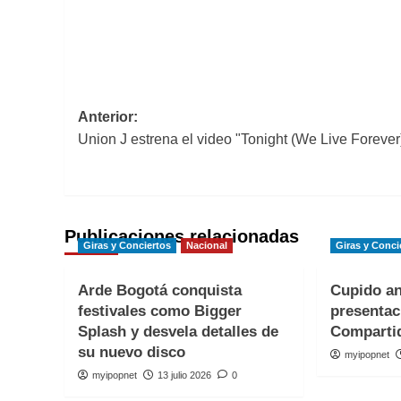
Navegación
Anterior:
Union J estrena el video "Tonight (We Live Forever
de
entradas
Publicaciones relacionadas
Giras y Conciertos
Nacional
Giras y Conci
Arde Bogotá conquista
Cupido an
festivales como Bigger
presentac
Splash y desvela detalles de
Comparti
su nuevo disco
myipopnet
myipopnet
13 julio 2026
0