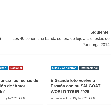
Siguiente:
)"
Los 40 ponen una banda sonora de lujo a las fiestas de
Pandorga 2014
ertos
Nacional
Giras y Conciertos
Internacional
uncia las fechas de
ElGrandeToto vuelve a
ión de ‘Amor
España con su SALGOAT
do’
WORLD TOUR 2026
13 julio 2026
0
myipopnet
13 julio 2026
0