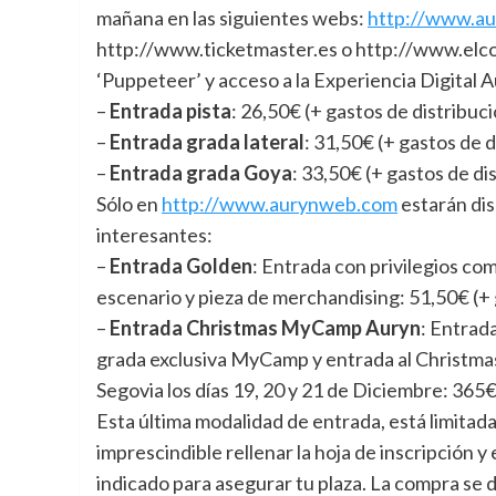
mañana en las siguientes webs:
http://www.a
http://www.ticketmaster.es o http://www.elcor
‘Puppeteer’ y acceso a la Experiencia Digital 
–
Entrada pista
: 26,50€ (+ gastos de distribuc
–
Entrada grada lateral
: 31,50€ (+ gastos de d
–
Entrada grada Goya
: 33,50€ (+ gastos de di
Sólo en
http://www.aurynweb.com
estarán dis
interesantes:
–
Entrada Golden
: Entrada con privilegios com
escenario y pieza de merchandising: 51,50€ (+ 
–
Entrada Christmas MyCamp Auryn
: Entrad
grada exclusiva MyCamp y entrada al Christm
Segovia los días 19, 20 y 21 de Diciembre: 365€
Esta última modalidad de entrada, está limitada
imprescindible rellenar la hoja de inscripción y 
indicado para asegurar tu plaza. La compra se 