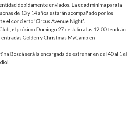
entidad debidamente enviados. La edad mínima para la
ersonas de 13 y 14 años estarán acompañado por los
 el concierto ‘Circus Avenue Night’.
lub, el próximo Domingo 27 de Julio a las 12:00 tendrán
las entradas Golden y Christmas MyCamp en
tina Boscá será la encargada de estrenar en del 40 al 1 el
dio!