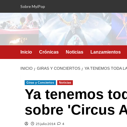
Saltar
Sobre MyiPop
al
contenido
Inicio
Crónicas
Noticias
Lanzamientos
INICIO
GIRAS Y CONCIERTOS
YA TENEMOS TODA LA
Giras y Conciertos
Noticias
Ya tenemos tod
sobre 'Circus 
25 julio 2014
4