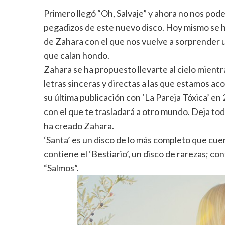
Primero llegó “Oh, Salvaje” y ahora no nos pod
pegadizos de este nuevo disco.
Hoy mismo se ha
de Zahara con el que nos vuelve a sorprender 
que calan hondo.
Zahara se ha propuesto llevarte al cielo mientr
letras sinceras y directas a las que estamos a
su última publicación con ‘La Pareja Tóxica’ e
con el que te trasladará a otro mundo. Deja to
ha creado Zahara.
‘Santa’ es un disco de lo más completo que cu
contiene el ‘Bestiario’, un disco de rarezas; c
“Salmos”.