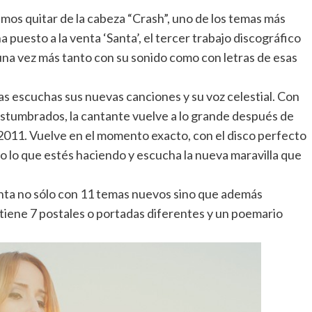
emos quitar de la cabeza “Crash”, uno de los temas más
 puesto a la venta ‘Santa’, el tercer trabajo discográfico
una vez más tanto con su sonido como con letras de esas
as escuchas sus nuevas canciones y su voz celestial. Con
costumbrados, la cantante vuelve a lo grande después de
n 2011. Vuelve en el momento exacto, con el disco perfecto
do lo que estés haciendo y escucha la nueva maravilla que
enta no sólo con 11 temas nuevos sino que además
ontiene 7 postales o portadas diferentes y un poemario