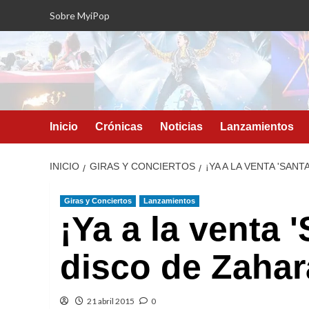
Saltar
Sobre MyiPop
al
contenido
Inicio
Crónicas
Noticias
Lanzamientos
INICIO
GIRAS Y CONCIERTOS
¡YA A LA VENTA 'SANT
Giras y Conciertos
Lanzamientos
¡Ya a la venta 
disco de Zahar
21 abril 2015
0