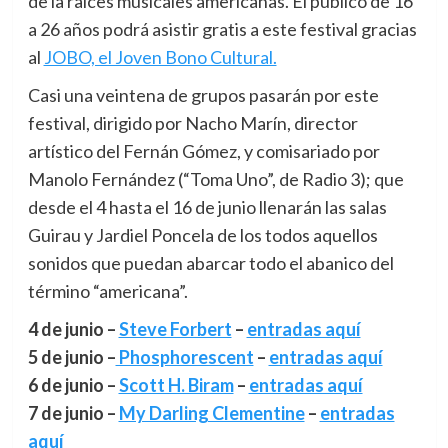
de la raíces musicales americanas. El público de 16
a 26 años podrá asistir gratis a este festival gracias
al
JOBO, el Joven Bono Cultural.
Casi una veintena de grupos pasarán por este
festival, dirigido por Nacho Marín, director
artístico del Fernán Gómez, y comisariado por
Manolo Fernández (“Toma Uno”, de Radio 3); que
desde el 4 hasta el 16 de junio llenarán las salas
Guirau y Jardiel Poncela de los todos aquellos
sonidos que puedan abarcar todo el abanico del
término “americana”.
4 de junio –
Steve Forbert
–
entradas aquí
5 de junio –
Phosphorescent
–
entradas aquí
6 de junio –
Scott H. Biram
–
entradas aquí
7 de junio –
My Darling Clementine
–
entradas
aquí