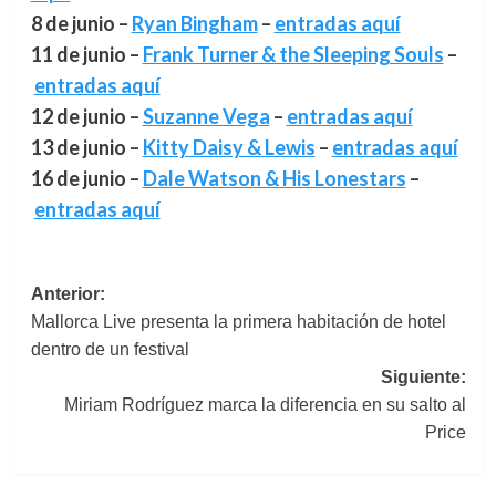
8 de junio –
Ryan Bingham
–
entradas aquí
11 de junio –
Frank Turner & the Sleeping Souls
–
entradas aquí
12 de junio –
Suzanne Vega
–
entradas aquí
13 de junio –
Kitty Daisy & Lewis
–
entradas aquí
16 de junio –
Dale Watson & His Lonestars
–
entradas aquí
Navegación
Anterior:
Mallorca Live presenta la primera habitación de hotel
de
dentro de un festival
entradas
Siguiente:
Miriam Rodríguez marca la diferencia en su salto al
Price