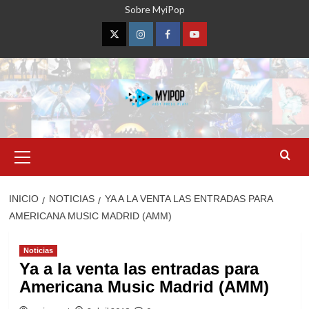
Saltar
Sobre MyiPop
al
contenido
Twitter
Instagram
Facebook
YouTube
Menú
primario
INICIO
NOTICIAS
YA A LA VENTA LAS ENTRADAS PARA
AMERICANA MUSIC MADRID (AMM)
Noticias
Ya a la venta las entradas para
Americana Music Madrid (AMM)