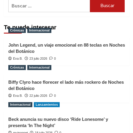
Buscar:
Te puede interesar
Crónicas
Internacional
John Legend, un viaje emocional en 88 teclas en Noches
del Botánico
Eva B.
23 julio 2026
0
Crónicas
Internacional
Biffy Clyro hace florecer el lado más rockero de Noches
del Botánico
Eva B.
22 julio 2026
0
Internacional
Lanzamientos
Beck anuncia su nuevo disco ‘Ride Lonesome’ y
presenta ‘In The Night’
myipopnet
18 julio 2026
0