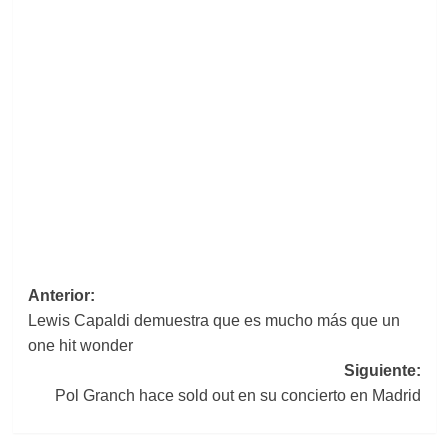
Navegación
Anterior:
Lewis Capaldi demuestra que es mucho más que un
de
one hit wonder
entradas
Siguiente:
Pol Granch hace sold out en su concierto en Madrid