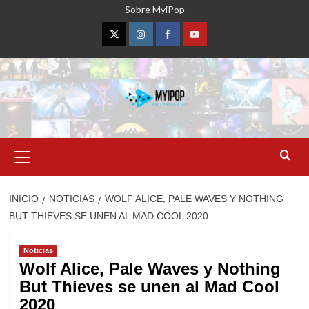
Saltar
Sobre MyiPop
al
contenido
Twitter
Instagram
Facebook
YouTube
Menú
primario
INICIO
NOTICIAS
WOLF ALICE, PALE WAVES Y NOTHING
BUT THIEVES SE UNEN AL MAD COOL 2020
Noticias
Wolf Alice, Pale Waves y Nothing
But Thieves se unen al Mad Cool
2020