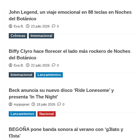
John Legend, un viaje emocional en 88 teclas en Noches
del Botánico
Eva B.
23 julio 2026
0
Crónicas
Internacional
Biffy Clyro hace florecer el lado más rockero de Noches
del Botánico
Eva B.
22 julio 2026
0
Internacional
Lanzamientos
Beck anuncia su nuevo disco ‘Ride Lonesome’ y
presenta ‘In The Night’
myipopnet
18 julio 2026
0
Lanzamientos
Nacional
BEGOÑA pone banda sonora al verano con ‘g3lato y
f3sta’