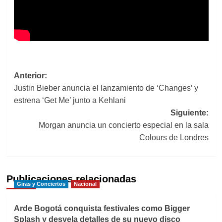
Navegación
Anterior:
Justin Bieber anuncia el lanzamiento de ‘Changes’ y
de
estrena ‘Get Me’ junto a Kehlani
entradas
Siguiente:
Morgan anuncia un concierto especial en la sala
Colours de Londres
Publicaciones relacionadas
Giras y Conciertos
Nacional
Arde Bogotá conquista festivales como Bigger
Splash y desvela detalles de su nuevo disco