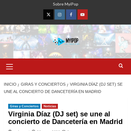
Saltar
Sobre MyiPop
al
contenido
Twitter
Instagram
Facebook
YouTube
Menú
primario
INICIO
GIRAS Y CONCIERTOS
VIRGINIA DÍAZ (DJ SET) SE
UNE AL CONCIERTO DE DANCETERÍA EN MADRID
Giras y Conciertos
Noticias
Virginia Díaz (DJ set) se une al
concierto de Dancetería en Madrid