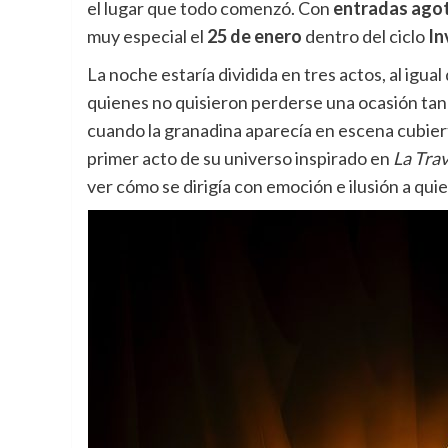
el lugar que todo comenzó. Con
entradas ago
muy especial el
25 de enero
dentro del ciclo
In
La noche estaría dividida en tres actos, al igual
quienes no quisieron perderse una ocasión tan
cuando la granadina aparecía en escena cubierta
primer acto de su universo inspirado en
La Trav
ver cómo se dirigía con emoción e ilusión a qu