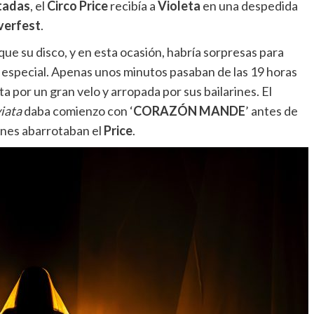
tadas
, el
Circo Price
recibía a
Violeta
en una despedida
verfest
.
 que su disco, y en esta ocasión, habría sorpresas para
 especial. Apenas unos minutos pasaban de las 19 horas
 por un gran velo y arropada por sus bailarines. El
iata
daba comienzo con ‘
CORAZÓN MANDE
’ antes de
ienes abarrotaban el
Price
.