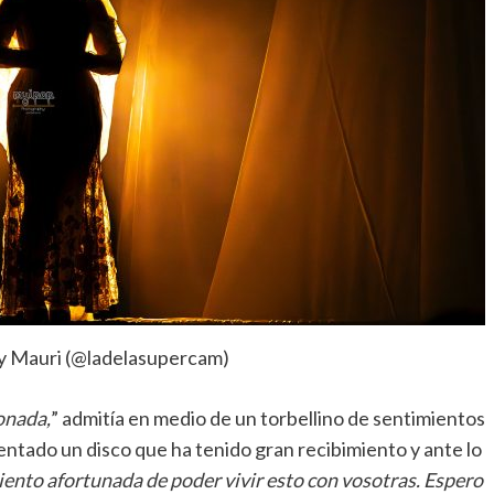
y Mauri (@ladelasupercam)
onada,
” admitía en medio de un torbellino de sentimientos
esentado un disco que ha tenido gran recibimiento y ante lo
iento afortunada de poder vivir esto con vosotras. Espero