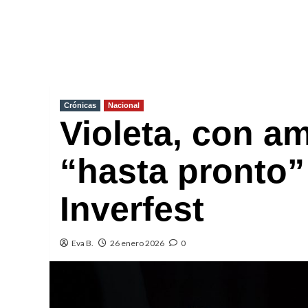
Crónicas
Nacional
Violeta, con am
“hasta pronto”
Inverfest
Eva B.
26 enero 2026
0