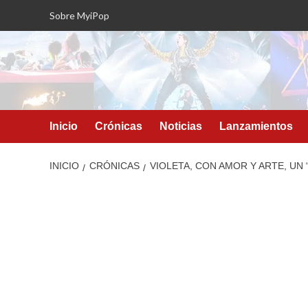
Saltar
Sobre MyiPop
al
contenido
Inicio
Crónicas
Noticias
Lanzamientos
INICIO
CRÓNICAS
VIOLETA, CON AMOR Y ARTE, UN