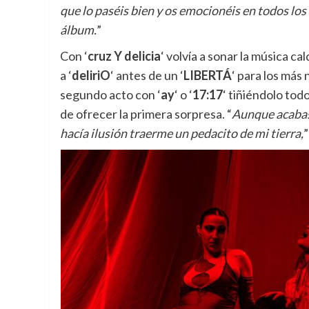
que lo paséis bien y os emocionéis en todos los
álbum.
”
Con ‘
cruz Y delicia
‘ volvía a sonar la música c
a ‘
deliriO
‘ antes de un ‘
LIBERTÁ
‘ para los más
segundo acto con ‘
ay
‘ o ‘
17:17
‘ tiñiéndolo tod
de ofrecer la primera sorpresa. “
Aunque acabas
hacía ilusión traerme un pedacito de mi tierra,