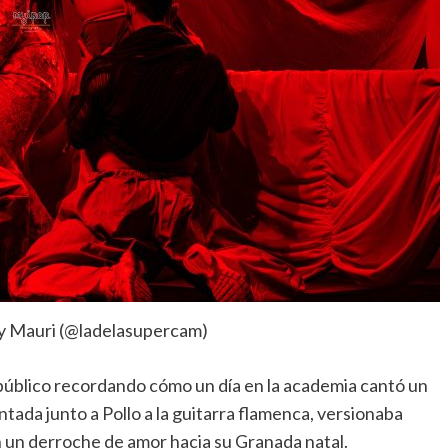
y Mauri (@ladelasupercam)
público recordando cómo un día en la academia cantó un
ntada junto a Pollo a la guitarra flamenca, versionaba
 un derroche de amor hacia su Granada natal.