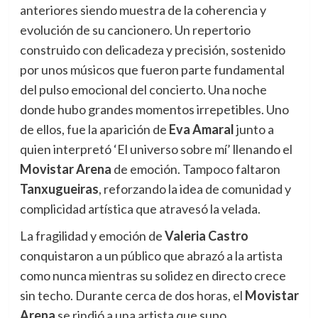
anteriores siendo muestra de la coherencia y
evolución de su cancionero. Un repertorio
construido con delicadeza y precisión, sostenido
por unos músicos que fueron parte fundamental
del pulso emocional del concierto. Una noche
donde hubo grandes momentos irrepetibles. Uno
de ellos, fue la aparición de
Eva Amaral
junto a
quien interpretó ‘El universo sobre mí’ llenando el
Movistar Arena
de emoción. Tampoco faltaron
Tanxugueiras
, reforzando la idea de comunidad y
complicidad artística que atravesó la velada.
La fragilidad y emoción de
Valeria Castro
conquistaron a un público que abrazó a la artista
como nunca mientras su solidez en directo crece
sin techo. Durante cerca de dos horas, el
Movistar
Arena
se rindió a una artista que supo