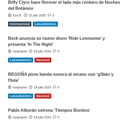
Biffy Clyro hace florecer el lado más rockero de Noches
del Botánico
Eva B.
22 julio 2026
0
Internacional
Lanzamientos
Beck anuncia su nuevo disco ‘Ride Lonesome’ y
presenta ‘In The Night’
myipopnet
18 julio 2026
0
Lanzamientos
Nacional
BEGOÑA pone banda sonora al verano con ‘g3lato y
f3sta’
myipopnet
18 julio 2026
0
Lanzamientos
Nacional
Pablo Alborán estrena ‘Tiempos Bonitos’
myipopnet
18 julio 2026
0