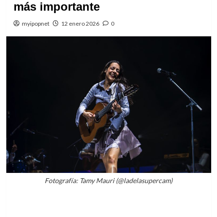
más importante
myipopnet
12 enero 2026
0
Fotografía: Tamy Mauri (@ladelasupercam)