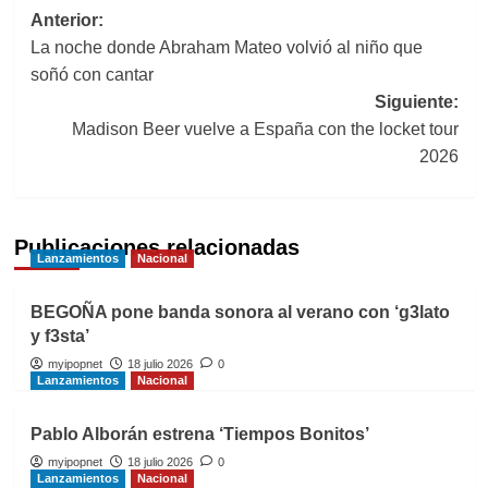
Navegación
Anterior:
La noche donde Abraham Mateo volvió al niño que
de
soñó con cantar
entradas
Siguiente:
Madison Beer vuelve a España con the locket tour
2026
Publicaciones relacionadas
Lanzamientos
Nacional
BEGOÑA pone banda sonora al verano con ‘g3lato
y f3sta’
myipopnet
18 julio 2026
0
Lanzamientos
Nacional
Pablo Alborán estrena ‘Tiempos Bonitos’
myipopnet
18 julio 2026
0
Lanzamientos
Nacional