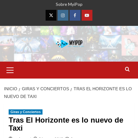
Saltar
Sobre MyiPop
al
contenido
Twitter
Instagram
Facebook
YouTube
Menú
primario
INICIO
GIRAS Y CONCIERTOS
TRAS EL HORIZONTE ES LO
NUEVO DE TAXI
Giras y Conciertos
Tras El Horizonte es lo nuevo de
Taxi