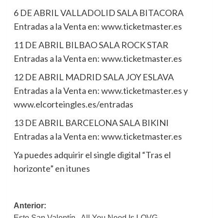
6 DE ABRIL VALLADOLID SALA BITACORA
Entradas a la Venta en: www.ticketmaster.es
11 DE ABRIL BILBAO SALA ROCK STAR
Entradas a la Venta en: www.ticketmaster.es
12 DE ABRIL MADRID SALA JOY ESLAVA
Entradas a la Venta en: www.ticketmaster.es y
www.elcorteingles.es/entradas
13 DE ABRIL BARCELONA SALA BIKINI
Entradas a la Venta en: www.ticketmaster.es
Ya puedes adquirir el single digital “Tras el
horizonte” en itunes
Navegación
Anterior:
Este San Valentín.. All You Need Is LOVG