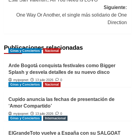
de
Siguiente:
entradas
One Way Or Another, el single más solidario de One
Direction
Publicaciones relacionadas
Giras y Conciertos
Nacional
Arde Bogotá conquista festivales como Bigger
Splash y desvela detalles de su nuevo disco
myipopnet
13 julio 2026
0
Giras y Conciertos
Nacional
Cupido anuncia las fechas de presentación de
‘Amor Compartido’
myipopnet
13 julio 2026
0
Giras y Conciertos
Internacional
ElGrandeToto vuelve a España con su SALGOAT