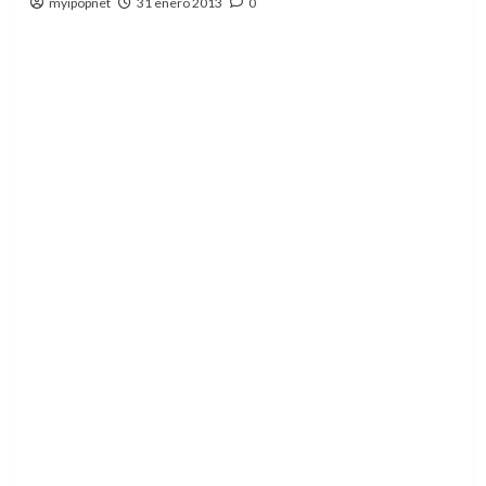
myipopnet
31 enero 2013
0