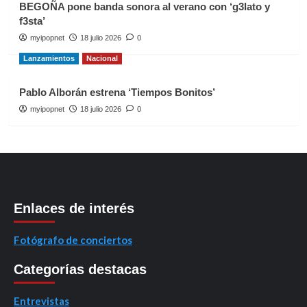
BEGOÑA pone banda sonora al verano con ‘g3lato y
f3sta’
myipopnet
18 julio 2026
0
Lanzamientos
Nacional
Pablo Alborán estrena ‘Tiempos Bonitos’
myipopnet
18 julio 2026
0
Enlaces de interés
Fotógrafo de conciertos
Categorías destacas
Entrevistas