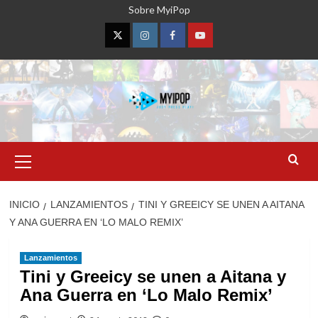
Saltar
Sobre MyiPop
al
contenido
Twitter
Instagram
Facebook
YouTube
Menú
primario
INICIO
LANZAMIENTOS
TINI Y GREEICY SE UNEN A AITANA
Y ANA GUERRA EN ‘LO MALO REMIX’
Lanzamientos
Tini y Greeicy se unen a Aitana y
Ana Guerra en ‘Lo Malo Remix’