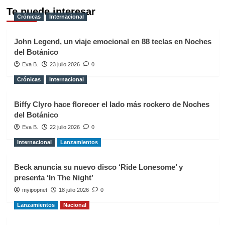
Te puede interesar
Crónicas
Internacional
John Legend, un viaje emocional en 88 teclas en Noches
del Botánico
Eva B.
23 julio 2026
0
Crónicas
Internacional
Biffy Clyro hace florecer el lado más rockero de Noches
del Botánico
Eva B.
22 julio 2026
0
Internacional
Lanzamientos
Beck anuncia su nuevo disco ‘Ride Lonesome’ y
presenta ‘In The Night’
myipopnet
18 julio 2026
0
Lanzamientos
Nacional