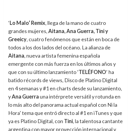
‘
Lo Malo’ Remix
, llega de la mano de cuatro
grandes mujeres,
Aitana, Ana Guerra, Tini y
Greeicy
, cuatro fenómenos que están en boca de
todos a los dos lados del océano.
La alianza de
Aitana
, nueva artista femenina española
emergente con más fuerza en los últimos años y
que con su último lanzamiento ‘
TELÉFONO
‘ ha
batido récords de views, Disco de Platino Digital
en 4 semanas y #1 en charts desde su lanzamiento,
y
Ana Guerra
una intérprete versátil y rotunda en
lo más alto del panorama actual español con Ni la
Hora’ tema que entró directo al #1 en iTunes y que
ya es Platino Digital, con
Tini
, la talentosa cantante
argentina con mayor proyección internacional y