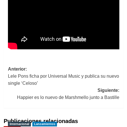
Navegación
Anterior:
Lele Pons ficha por Universal Music y publica su nuevo
de
single ‘Celoso’
entradas
Siguiente:
Happier es lo nuevo de Marshmello junto a Bastille
Publicaciones relacionadas
Internacional
Lanzamientos