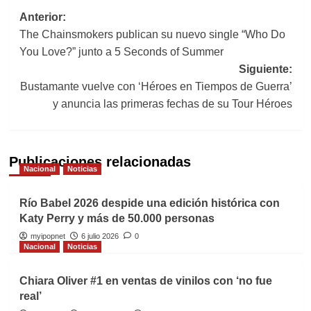
Navegación
Anterior:
The Chainsmokers publican su nuevo single “Who Do
de
You Love?” junto a 5 Seconds of Summer
entradas
Siguiente:
Bustamante vuelve con ‘Héroes en Tiempos de Guerra’
y anuncia las primeras fechas de su Tour Héroes
Publicaciones relacionadas
Nacional
Noticias
Río Babel 2026 despide una edición histórica con
Katy Perry y más de 50.000 personas
myipopnet
6 julio 2026
0
Nacional
Noticias
Chiara Oliver #1 en ventas de vinilos con ‘no fue
real’