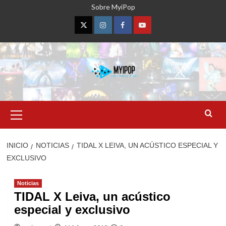
Saltar
Sobre MyiPop
al
contenido
Twitter
Instagram
Facebook
YouTube
Menú
primario
INICIO
NOTICIAS
TIDAL X LEIVA, UN ACÚSTICO ESPECIAL Y
EXCLUSIVO
Noticias
TIDAL X Leiva, un acústico
especial y exclusivo