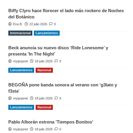
Biffy Clyro hace florecer el lado más rockero de Noches
del Botánico
Eva B.
22 julio 2026
0
Internacional
Lanzamientos
Beck anuncia su nuevo disco ‘Ride Lonesome’ y
presenta ‘In The Night’
myipopnet
18 julio 2026
0
Lanzamientos
Nacional
BEGOÑA pone banda sonora al verano con ‘g3lato y
f3sta’
myipopnet
18 julio 2026
0
Lanzamientos
Nacional
Pablo Alborán estrena ‘Tiempos Bonitos’
myipopnet
18 julio 2026
0