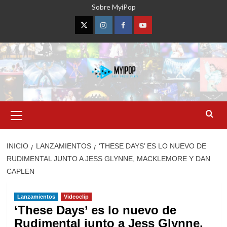
Saltar
Sobre MyiPop
al
contenido
Twitter
Instagram
Facebook
YouTube
Menú
primario
INICIO
LANZAMIENTOS
‘THESE DAYS’ ES LO NUEVO DE
RUDIMENTAL JUNTO A JESS GLYNNE, MACKLEMORE Y DAN
CAPLEN
Lanzamientos
Videoclip
‘These Days’ es lo nuevo de
Rudimental junto a Jess Glynne,