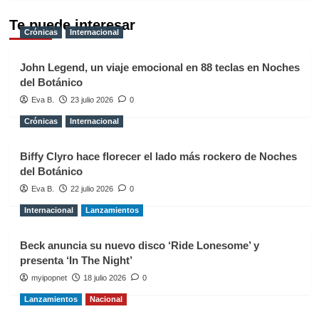
Te puede interesar
Crónicas
Internacional
John Legend, un viaje emocional en 88 teclas en Noches
del Botánico
Eva B.
23 julio 2026
0
Crónicas
Internacional
Biffy Clyro hace florecer el lado más rockero de Noches
del Botánico
Eva B.
22 julio 2026
0
Internacional
Lanzamientos
Beck anuncia su nuevo disco ‘Ride Lonesome’ y
presenta ‘In The Night’
myipopnet
18 julio 2026
0
Lanzamientos
Nacional