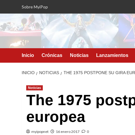
Saltar
Sobre MyiPop
al
contenido
Inicio
Crónicas
Noticias
Lanzamientos
INICIO
NOTICIAS
THE 1975 POSTPONE SU GIRA EU
Noticias
The 1975 postp
europea
myipopnet
16 enero 2017
0