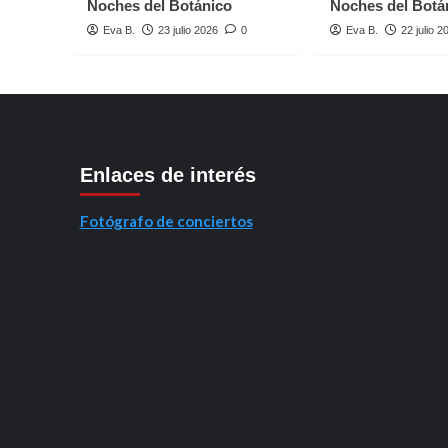
Noches del Botánico
Noches del Botá
Eva B.
23 julio 2026
0
Eva B.
22 julio 2
Enlaces de interés
Fotógrafo de conciertos