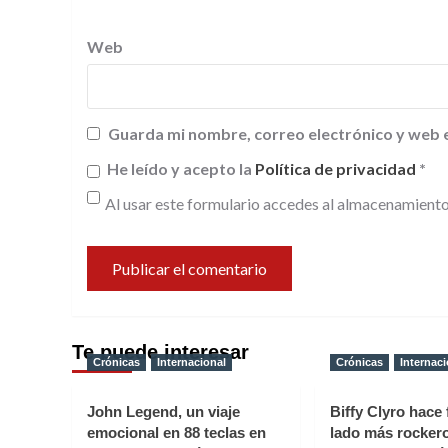
Web
Guarda mi nombre, correo electrónico y web 
He leído y acepto la
Política de privacidad
*
Al usar este formulario accedes al almacenamiento
Te puede interesar
Crónicas
Internacional
Crónicas
Internaci
John Legend, un viaje
Biffy Clyro hace 
emocional en 88 teclas en
lado más rocker