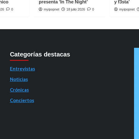
nico
presenta ‘In The Night’
y f3sta’
026
0
myipopnet
18 julio 2026
0
myipopnet
Categorías destacas
Entrevistas
Noticias
Crónicas
Conciertos