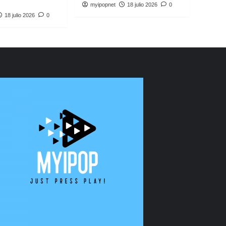
myipopnet
18 julio 2026
0
18 julio 2026
0