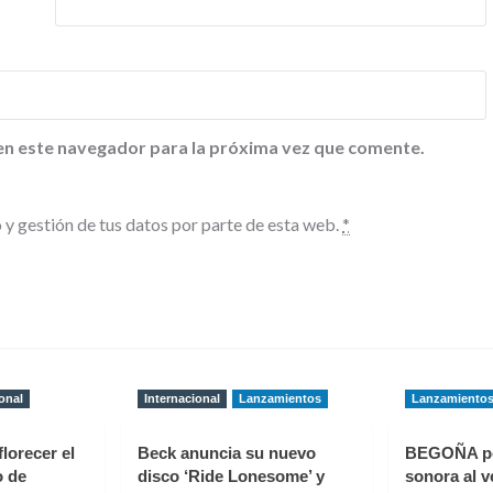
en este navegador para la próxima vez que comente.
 y gestión de tus datos por parte de esta web.
*
onal
Internacional
Lanzamientos
Lanzamiento
florecer el
Beck anuncia su nuevo
BEGOÑA p
o de
disco ‘Ride Lonesome’ y
sonora al v