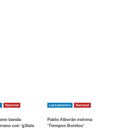
s
Nacional
Lanzamientos
Nacional
one banda
Pablo Alborán estrena
erano con ‘g3lato
‘Tiempos Bonitos’