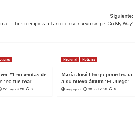
Siguiente:
to a
Tiësto empieza el año con su nuevo single ‘On My Way’
oticias
Nacional
Noticias
iver #1 en ventas de
María José Llergo pone fecha
n ‘no fue real’
a su nuevo álbum ‘El Juego’
22 mayo 2026
0
myipopnet
30 abril 2026
0