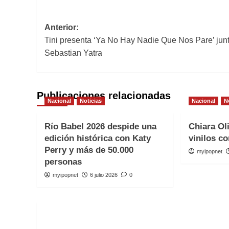
Navegación
Anterior:
Tini presenta ‘Ya No Hay Nadie Que Nos Pare’ jun
de
Sebastian Yatra
entradas
Publicaciones relacionadas
Nacional
Noticias
Nacional
N
Río Babel 2026 despide una
Chiara Ol
edición histórica con Katy
vinilos co
Perry y más de 50.000
myipopnet
personas
myipopnet
6 julio 2026
0