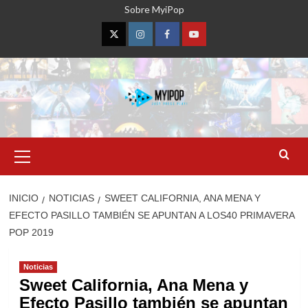
Saltar
Sobre MyiPop
al
contenido
Twitter
Instagram
Facebook
YouTube
Menú
primario
INICIO
NOTICIAS
SWEET CALIFORNIA, ANA MENA Y
EFECTO PASILLO TAMBIÉN SE APUNTAN A LOS40 PRIMAVERA
POP 2019
Noticias
Sweet California, Ana Mena y
Efecto Pasillo también se apuntan