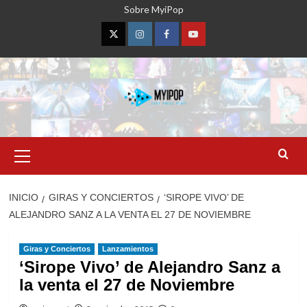
Saltar
Sobre MyiPop
al
contenido
Twitter
Instagram
Facebook
YouTube
Menú
primario
INICIO
GIRAS Y CONCIERTOS
‘SIROPE VIVO’ DE
ALEJANDRO SANZ A LA VENTA EL 27 DE NOVIEMBRE
Giras y Conciertos
Lanzamientos
‘Sirope Vivo’ de Alejandro Sanz a
la venta el 27 de Noviembre