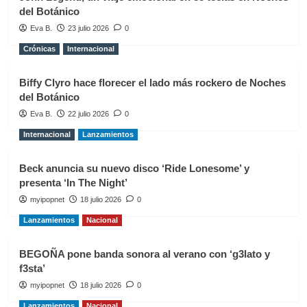
del Botánico
Eva B.
23 julio 2026
0
Crónicas
Internacional
Biffy Clyro hace florecer el lado más rockero de Noches
del Botánico
Eva B.
22 julio 2026
0
Internacional
Lanzamientos
Beck anuncia su nuevo disco ‘Ride Lonesome’ y
presenta ‘In The Night’
myipopnet
18 julio 2026
0
Lanzamientos
Nacional
BEGOÑA pone banda sonora al verano con ‘g3lato y
f3sta’
myipopnet
18 julio 2026
0
Lanzamientos
Nacional