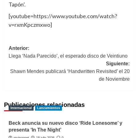
Tapón’.
[youtube=https://www.youtube.com/watch?
v=rxmKpczmxwo]
Navegación
Anterior:
Llega ‘Nada Parecido’, el esperado disco de Veintiuno
de
Siguiente:
entradas
Shawn Mendes publicará ‘Handwritten Revisited’ el 20
de Noviembre
Publicaciones relacionadas
Internacional
Lanzamientos
Beck anuncia su nuevo disco ‘Ride Lonesome’ y
presenta ‘In The Night’
myipopnet
18 julio 2026
0