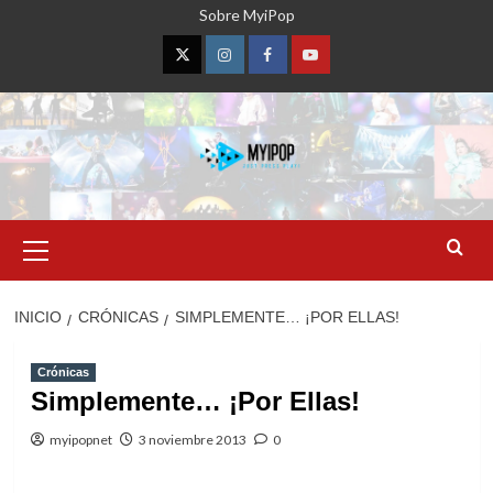
Saltar
Sobre MyiPop
al
contenido
Twitter
Instagram
Facebook
YouTube
Menú
primario
INICIO
CRÓNICAS
SIMPLEMENTE… ¡POR ELLAS!
Crónicas
Simplemente… ¡Por Ellas!
myipopnet
3 noviembre 2013
0