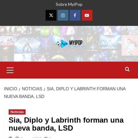
Saltar
Sobre MyiPop
al
contenido
Twitter
Instagram
Facebook
YouTube
Menú
primario
INICIO
NOTICIAS
SIA, DIPLO Y LABRINTH FORMAN UNA
NUEVA BANDA, LSD
Noticias
Sia, Diplo y Labrinth forman una
nueva banda, LSD