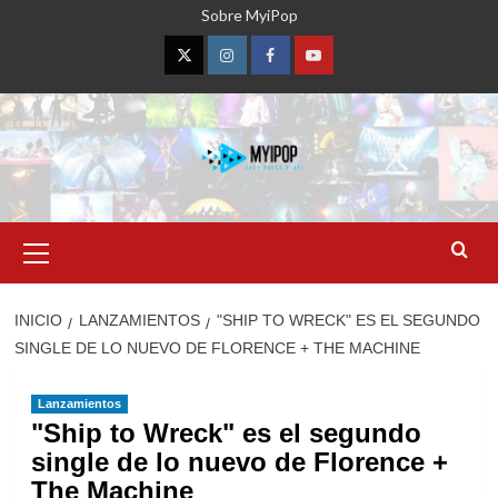
Saltar
Sobre MyiPop
al
contenido
Twitter
Instagram
Facebook
YouTube
Menú
primario
INICIO
LANZAMIENTOS
"SHIP TO WRECK" ES EL SEGUNDO
SINGLE DE LO NUEVO DE FLORENCE + THE MACHINE
Lanzamientos
"Ship to Wreck" es el segundo
single de lo nuevo de Florence +
The Machine