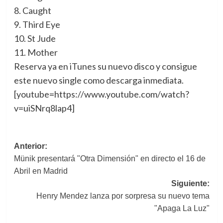
8. Caught
9. Third Eye
10. St Jude
11. Mother
Reserva ya en iTunes su nuevo disco y consigue
este nuevo single como descarga inmediata.
[youtube=https://www.youtube.com/watch?
v=uiSNrq8lap4]
Navegación
Anterior:
Münik presentará "Otra Dimensión" en directo el 16 de
de
Abril en Madrid
entradas
Siguiente:
Henry Mendez lanza por sorpresa su nuevo tema
"Apaga La Luz"