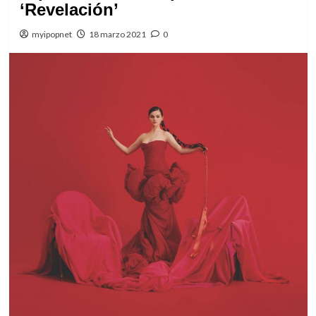
‘Revelación’
myipopnet
18 marzo 2021
0