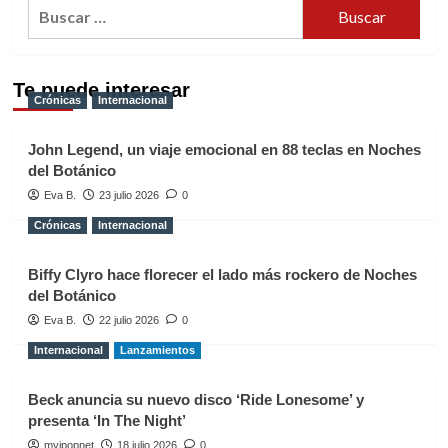
Buscar:
Te puede interesar
Crónicas
Internacional
John Legend, un viaje emocional en 88 teclas en Noches
del Botánico
Eva B.
23 julio 2026
0
Crónicas
Internacional
Biffy Clyro hace florecer el lado más rockero de Noches
del Botánico
Eva B.
22 julio 2026
0
Internacional
Lanzamientos
Beck anuncia su nuevo disco ‘Ride Lonesome’ y
presenta ‘In The Night’
myipopnet
18 julio 2026
0