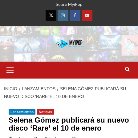
Saltar
Sobre MyiPop
al
contenido
Twitter
Instagram
Facebook
YouTube
Menú
primario
INICIO
LANZAMIENTOS
SELENA GÓMEZ PUBLICARÁ SU
NUEVO DISCO ‘RARE’ EL 10 DE ENERO
Lanzamientos
Noticias
Selena Gómez publicará su nuevo
disco ‘Rare’ el 10 de enero