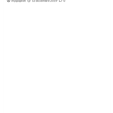
myipopnet
13 diciembre 2019
0