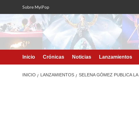
Saltar
Sobre MyiPop
al
contenido
Inicio
Crónicas
Noticias
Lanzamientos
INICIO
LANZAMIENTOS
SELENA GÓMEZ PUBLICA LA 