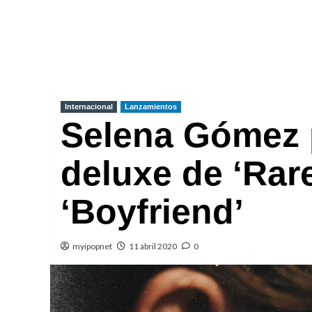
Internacional
Lanzamientos
Selena Gómez p
deluxe de ‘Rare
‘Boyfriend’
myipopnet
11 abril 2020
0