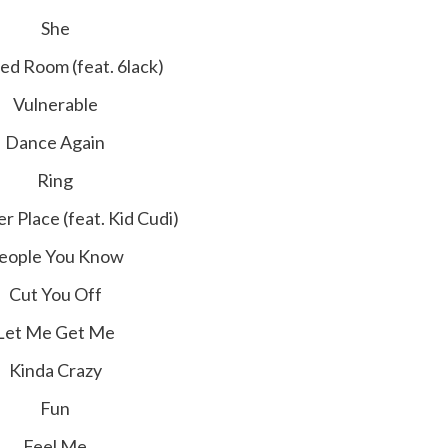
She
d Room (feat. 6lack)
Vulnerable
Dance Again
Ring
r Place (feat. Kid Cudi)
eople You Know
Cut You Off
Let Me Get Me
Kinda Crazy
Fun
Feel Me