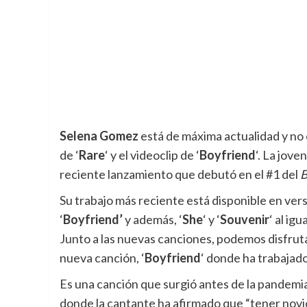
Selena Gomez
está de máxima actualidad y no 
de ‘
Rare
‘ y el videoclip de ‘
Boyfriend
‘. La jov
reciente lanzamiento que debutó en el #1 del
B
Su trabajo más reciente está disponible en ve
‘
Boyfriend’
y además, ‘
She
‘ y ‘
Souvenir
‘ al ig
Junto a las nuevas canciones, podemos disfruta
nueva canción, ‘
Boyfriend
‘ donde ha trabajad
Es una canción que surgió antes de la pandemia
donde la cantante ha afirmado que “tener novio