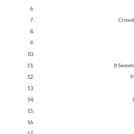
Crowde
A Sweete
P