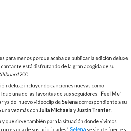
es para menos porque acaba de publicar la edición deluxe
en cantante está disfrutando de la gran acogida de su
illboard
200.
rsión deluxe incluyendo canciones nuevas como
ual que una de las favoritas de sus seguidores, ‘
Feel Me
‘.
r ya del nuevo videoclip de
Selena
correspondiente a su
o una vez más con
Julia Michaels
y
Justin Tranter
.
 y que sirve también para la situación donde vivimos
 no es una de sus prioridades”.
Selena
se siente fuerte y