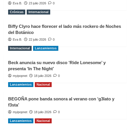
Eva B.
23 julio 2026
0
Crónicas
Internacional
Biffy Clyro hace florecer el lado más rockero de Noches
del Botánico
Eva B.
22 julio 2026
0
Internacional
Lanzamientos
Beck anuncia su nuevo disco ‘Ride Lonesome’ y
presenta ‘In The Night’
myipopnet
18 julio 2026
0
Lanzamientos
Nacional
BEGOÑA pone banda sonora al verano con ‘g3lato y
f3sta’
myipopnet
18 julio 2026
0
Lanzamientos
Nacional