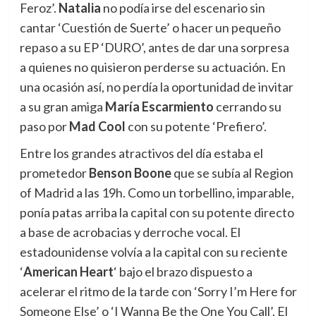
Feroz’.
Natalia
no podía irse del escenario sin
cantar ‘Cuestión de Suerte’ o hacer un pequeño
repaso a su EP ‘DURO’, antes de dar una sorpresa
a quienes no quisieron perderse su actuación. En
una ocasión así, no perdía la oportunidad de invitar
a su gran amiga
María Escarmiento
cerrando su
paso por
Mad Cool
con su potente ‘Prefiero’.
Entre los grandes atractivos del día estaba el
prometedor
Benson Boone
que se subía al Region
of Madrid a las 19h. Como un torbellino, imparable,
ponía patas arriba la capital con su potente directo
a base de acrobacias y derroche vocal. El
estadounidense volvía a la capital con su reciente
‘
American Heart
‘ bajo el brazo dispuesto a
acelerar el ritmo de la tarde con ‘Sorry I’m Here for
Someone Else’ o ‘I Wanna Be the One You Call’. El