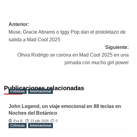
Navegación
Anterior:
Muse, Gracie Abrams o Iggy Pop dan el pistoletazo de
de
salida a Mad Cool 2025
entradas
Siguiente:
Olivia Rodrigo se corona en Mad Cool 2025 en una
jornada con mucho girl power
Publicaciones relacionadas
Crónicas
Internacional
John Legend, un viaje emocional en 88 teclas en
Noches del Botánico
Eva B.
23 julio 2026
0
Crónicas
Internacional