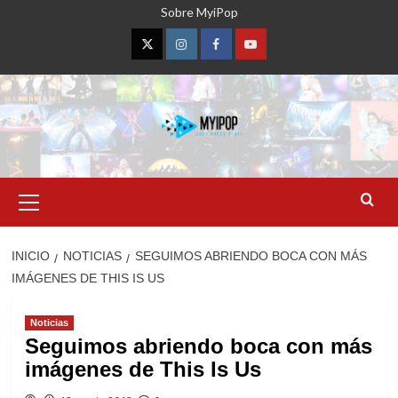
Saltar
Sobre MyiPop
al
contenido
Twitter
Instagram
Facebook
YouTube
Menú
primario
INICIO
NOTICIAS
SEGUIMOS ABRIENDO BOCA CON MÁS
IMÁGENES DE THIS IS US
Noticias
Seguimos abriendo boca con más
imágenes de This Is Us