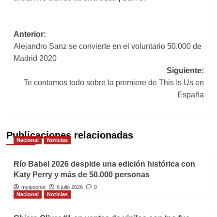
Navegación
Anterior:
Alejandro Sanz se convierte en el voluntario 50.000 de
de
Madrid 2020
entradas
Siguiente:
Te contamos todo sobre la premiere de This Is Us en
España
Publicaciones relacionadas
Nacional
Noticias
Río Babel 2026 despide una edición histórica con
Katy Perry y más de 50.000 personas
myipopnet
6 julio 2026
0
Nacional
Noticias