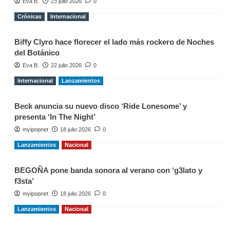
Eva B.
23 julio 2026
0
Crónicas
Internacional
Biffy Clyro hace florecer el lado más rockero de Noches
del Botánico
Eva B.
22 julio 2026
0
Internacional
Lanzamientos
Beck anuncia su nuevo disco ‘Ride Lonesome’ y
presenta ‘In The Night’
myipopnet
18 julio 2026
0
Lanzamientos
Nacional
BEGOÑA pone banda sonora al verano con ‘g3lato y
f3sta’
myipopnet
18 julio 2026
0
Lanzamientos
Nacional