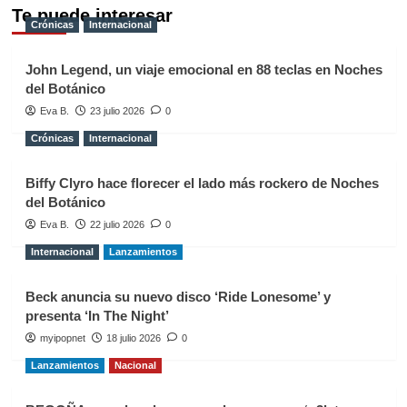
Te puede interesar
Crónicas
Internacional
John Legend, un viaje emocional en 88 teclas en Noches
del Botánico
Eva B.
23 julio 2026
0
Crónicas
Internacional
Biffy Clyro hace florecer el lado más rockero de Noches
del Botánico
Eva B.
22 julio 2026
0
Internacional
Lanzamientos
Beck anuncia su nuevo disco ‘Ride Lonesome’ y
presenta ‘In The Night’
myipopnet
18 julio 2026
0
Lanzamientos
Nacional