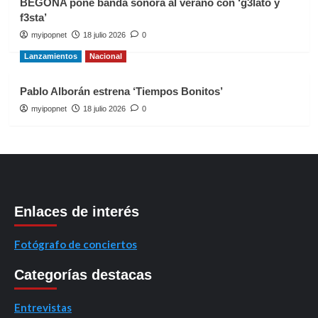
BEGOÑA pone banda sonora al verano con ‘g3lato y
f3sta’
myipopnet
18 julio 2026
0
Lanzamientos
Nacional
Pablo Alborán estrena ‘Tiempos Bonitos’
myipopnet
18 julio 2026
0
Enlaces de interés
Fotógrafo de conciertos
Categorías destacas
Entrevistas