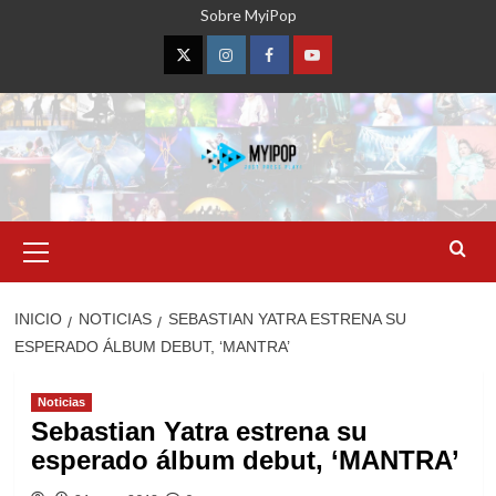
Saltar
Sobre MyiPop
al
contenido
Twitter
Instagram
Facebook
YouTube
Menú
primario
INICIO
NOTICIAS
SEBASTIAN YATRA ESTRENA SU
ESPERADO ÁLBUM DEBUT, ‘MANTRA’
Noticias
Sebastian Yatra estrena su
esperado álbum debut, ‘MANTRA’