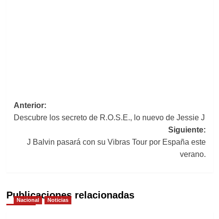
Navegación
Anterior:
Descubre los secreto de R.O.S.E., lo nuevo de Jessie J
de
Siguiente:
entradas
J Balvin pasará con su Vibras Tour por España este
verano.
Publicaciones relacionadas
Nacional
Noticias