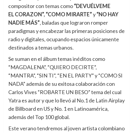
compositor con temas como
“DEVUÉLVEME
EL
CORAZON”,
“COMO MIRARTE”
y
“NO HAY
NADIE MÁS”
, baladas que lograron romper
paradigmas y encabezar las primeras posiciones de
radio y digitales, ocupando espacios únicamente
destinados a temas urbanos.
Se suman en el álbum temas inéditos como
“MAGDALENA”, “QUIERO DECIRTE”,
“MANTRA”, “SIN TI”, “EN EL PARTY” y “COMO SI
NADA” además de su exitosa colaboración con
Carlos Vives “ROBARTE UN BESO” tema del cual
Yatra es autor y que lo llevó al No.1 de Latin Airplay
de Billboard en US y No. 1 en Latinoamérica,
además del Top 100 global.
Este verano tendremos al joven artista colombiano