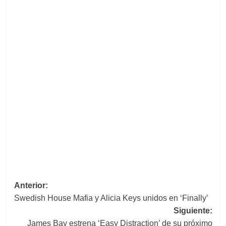
Navegación
Anterior:
Swedish House Mafia y Alicia Keys unidos en ‘Finally’
de
Siguiente:
entradas
James Bay estrena ‘Easy Distraction’ de su próximo