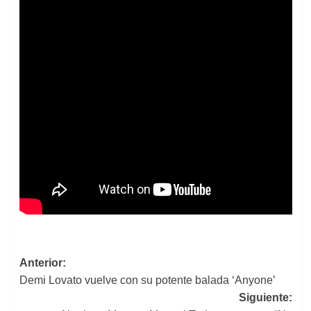
Navegación
Anterior:
Demi Lovato vuelve con su potente balada ‘Anyone’
de
Siguiente:
entradas