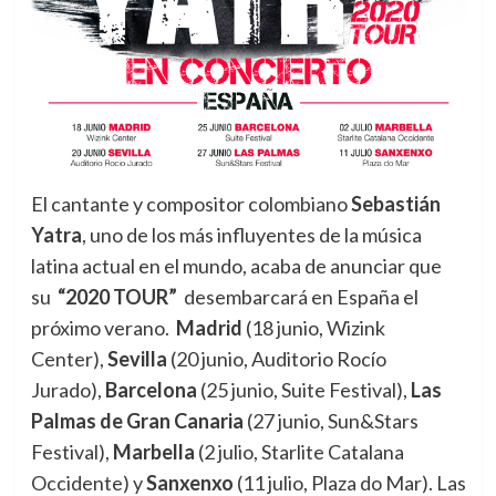
El cantante y compositor colombiano
Sebastián
Yatra
, uno de los más influyentes de la música
latina actual en el mundo, acaba de anunciar que
su
“2020 TOUR”
desembarcará en España el
próximo verano.
Madrid
(18 junio, Wizink
Center),
Sevilla
(20 junio, Auditorio Rocío
Jurado),
Barcelona
(25 junio, Suite Festival),
Las
Palmas de Gran Canaria
(27 junio, Sun&Stars
Festival),
Marbella
(2 julio, Starlite Catalana
Occidente) y
Sanxenxo
(11 julio, Plaza do Mar). Las