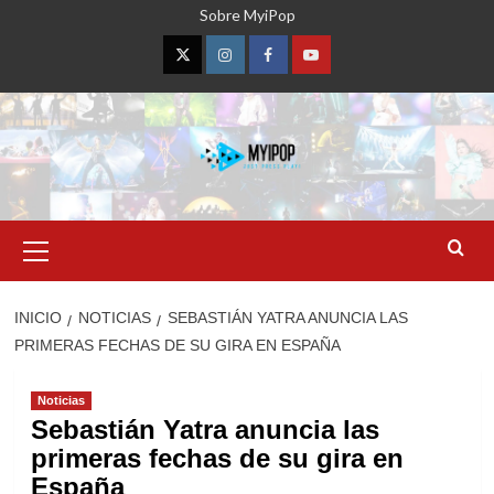
Saltar
Sobre MyiPop
al
contenido
Twitter
Instagram
Facebook
YouTube
Menú
primario
INICIO
NOTICIAS
SEBASTIÁN YATRA ANUNCIA LAS
PRIMERAS FECHAS DE SU GIRA EN ESPAÑA
Noticias
Sebastián Yatra anuncia las
primeras fechas de su gira en
España