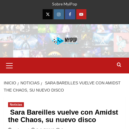
Saltar
Sobre MyiPop
al
contenido
Twitter
Instagram
Facebook
YouTube
Menú
primario
INICIO
NOTICIAS
SARA BAREILLES VUELVE CON AMIDST
THE CHAOS, SU NUEVO DISCO
Noticias
Sara Bareilles vuelve con Amidst
the Chaos, su nuevo disco