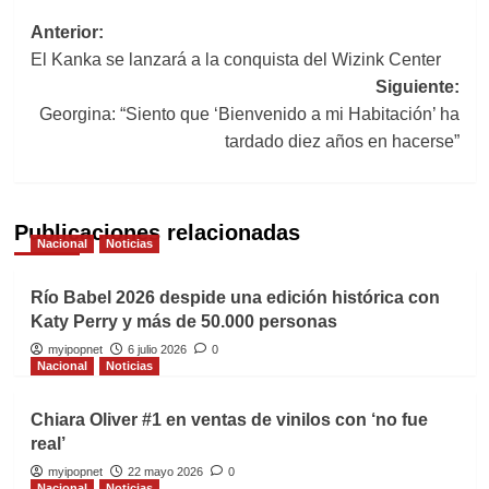
Navegación
Anterior:
El Kanka se lanzará a la conquista del Wizink Center
de
Siguiente:
entradas
Georgina: “Siento que ‘Bienvenido a mi Habitación’ ha
tardado diez años en hacerse”
Publicaciones relacionadas
Nacional
Noticias
Río Babel 2026 despide una edición histórica con
Katy Perry y más de 50.000 personas
myipopnet
6 julio 2026
0
Nacional
Noticias
Chiara Oliver #1 en ventas de vinilos con ‘no fue
real’
myipopnet
22 mayo 2026
0
Nacional
Noticias