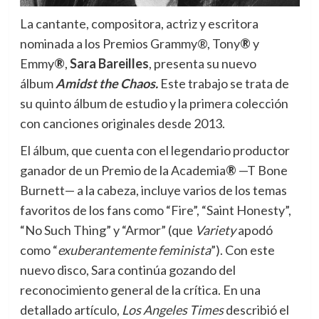
La cantante, compositora, actriz y escritora
nominada a los Premios Grammy®, Tony
®
y
Emmy
®
,
Sara Bareilles
, presenta su nuevo
álbum
Amidst the Chaos.
Este trabajo se trata de
su quinto álbum de estudio y la primera colección
con canciones originales desde 2013.
El álbum, que cuenta con el legendario productor
ganador de un Premio de la Academia
®
—T Bone
Burnett— a la cabeza, incluye varios de los temas
favoritos de los fans como “Fire”, “Saint Honesty”,
“No Such Thing” y “Armor” (que
Variety
apodó
como “
exuberantemente feminista
”). Con este
nuevo disco, Sara continúa gozando del
reconocimiento general de la crítica. En una
detallado artículo,
Los Angeles Times
describió el