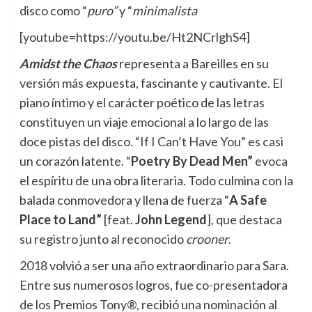
disco como “
puro”
y “
minimalista
[youtube=https://youtu.be/Ht2NCrlghS4]
Amidst the Chaos
representa a Bareilles en su
versión más expuesta, fascinante y cautivante. El
piano íntimo y el carácter poético de las letras
constituyen un viaje emocional a lo largo de las
doce pistas del disco. “If I Can’t Have You” es casi
un corazón latente. “
Poetry By Dead Men”
evoca
el espíritu de una obra literaria. Todo culmina con la
balada conmovedora y llena de fuerza “
A Safe
Place to Land”
[feat.
John Legend
], que destaca
su registro junto al reconocido
crooner
.
2018 volvió a ser una año extraordinario para Sara.
Entre sus numerosos logros, fue co-presentadora
de los Premios Tony®, recibió una nominación al