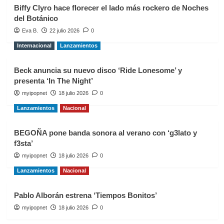
Biffy Clyro hace florecer el lado más rockero de Noches
del Botánico
Eva B.
22 julio 2026
0
Internacional
Lanzamientos
Beck anuncia su nuevo disco ‘Ride Lonesome’ y
presenta ‘In The Night’
myipopnet
18 julio 2026
0
Lanzamientos
Nacional
BEGOÑA pone banda sonora al verano con ‘g3lato y
f3sta’
myipopnet
18 julio 2026
0
Lanzamientos
Nacional
Pablo Alborán estrena ‘Tiempos Bonitos’
myipopnet
18 julio 2026
0