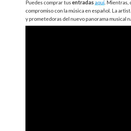
Puedes comprar tus
entradas
aquí
. Mientras, 
compromiso con la música en español. La artis
y prometedoras del nuevo panorama musical na