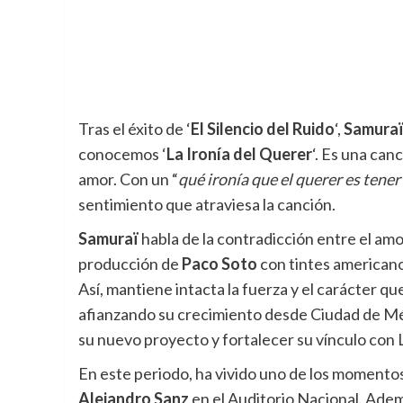
Tras el éxito de ‘
El Silencio del Ruido
‘,
Samura
conocemos ‘
La Ironía del Querer
‘. Es una can
amor. Con un “
qué ironía que el querer es tener
sentimiento que atraviesa la canción.
Samuraï
habla de la contradicción entre el amo
producción de
Paco Soto
con tintes americano
Así, mantiene intacta la fuerza y el carácter q
afianzando su crecimiento desde Ciudad de Méxi
su nuevo proyecto y fortalecer su vínculo con
En este periodo, ha vivido uno de los momentos
Alejandro Sanz
en el Auditorio Nacional. Adem