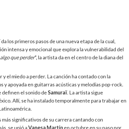
ï
da los primeros pasos de una nueva etapa de la cual,
ción intensa y emocional que explora la vulnerabilidad del
 algo que perder
”, la artista da en el centro de la diana del
r y el miedo a perder. La canción ha contado con la
s y apoyada en guitarras acústicas y melodías pop-rock.
ue definen el sonido de
Samuraï
. La artista sigue
co. Allí, se ha instalado temporalmente para trabajar en
 Latinoamérica.
 más significativos de su carrera cantando con
ás, se unió a
Vanesa Martín
en octubre en su paso por