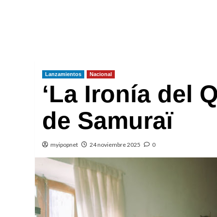
Lanzamientos
Nacional
‘La Ironía del 
de Samuraï
myipopnet
24 noviembre 2025
0