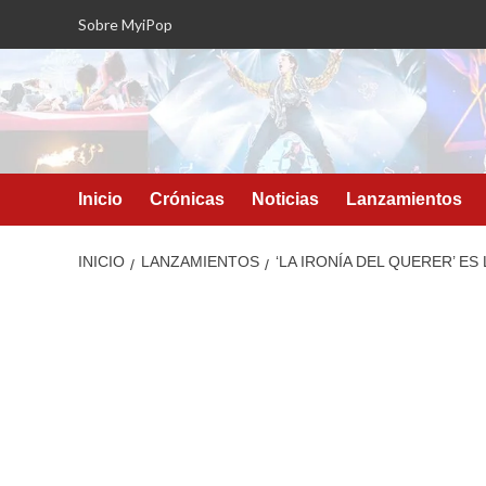
Saltar
Sobre MyiPop
al
contenido
Inicio
Crónicas
Noticias
Lanzamientos
INICIO
LANZAMIENTOS
‘LA IRONÍA DEL QUERER’ E