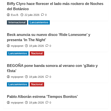
Biffy Clyro hace florecer el lado más rockero de Noches
del Botánico
Eva B.
22 julio 2026
0
Internacional
Lanzamientos
Beck anuncia su nuevo disco ‘Ride Lonesome’ y
presenta ‘In The Night’
myipopnet
18 julio 2026
0
Lanzamientos
Nacional
BEGOÑA pone banda sonora al verano con ‘g3lato y
f3sta’
myipopnet
18 julio 2026
0
Lanzamientos
Nacional
Pablo Alborán estrena ‘Tiempos Bonitos’
myipopnet
18 julio 2026
0