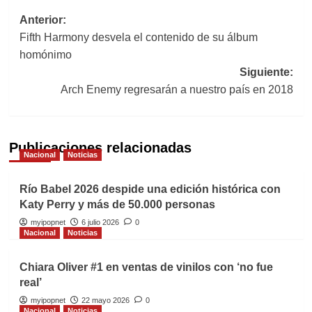
Navegación
Anterior:
Fifth Harmony desvela el contenido de su álbum
de
homónimo
entradas
Siguiente:
Arch Enemy regresarán a nuestro país en 2018
Publicaciones relacionadas
Nacional
Noticias
Río Babel 2026 despide una edición histórica con
Katy Perry y más de 50.000 personas
myipopnet
6 julio 2026
0
Nacional
Noticias
Chiara Oliver #1 en ventas de vinilos con ‘no fue
real’
myipopnet
22 mayo 2026
0
Nacional
Noticias