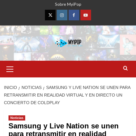
Saltar
Sobre MyiPop
al
contenido
Twitter
Instagram
Facebook
YouTube
Menú
primario
INICIO
NOTICIAS
SAMSUNG Y LIVE NATION SE UNEN PARA
RETRANSMITIR EN REALIDAD VIRTUAL Y EN DIRECTO UN
CONCIERTO DE COLDPLAY
Noticias
Samsung y Live Nation se unen
para retransmitir en realidad