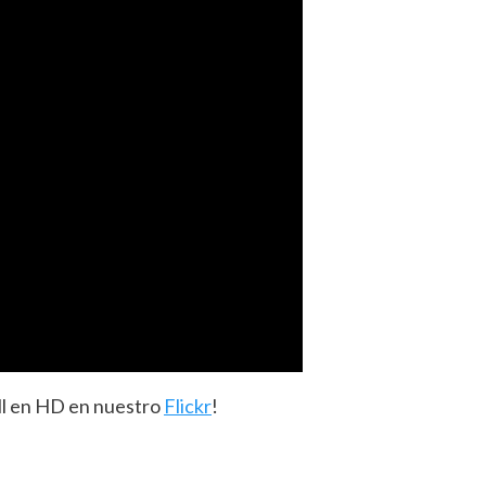
all en HD en nuestro
Flickr
!