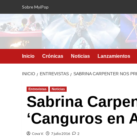
Saltar
Sobre MyiPop
al
contenido
Inicio
Crónicas
Noticias
Lanzamientos
INICIO
ENTREVISTAS
SABRINA CARPENTER NOS PR
Entrevistas
Noticias
Sabrina Carpen
‘Canguros en 
Cova V.
7 julio 2016
2