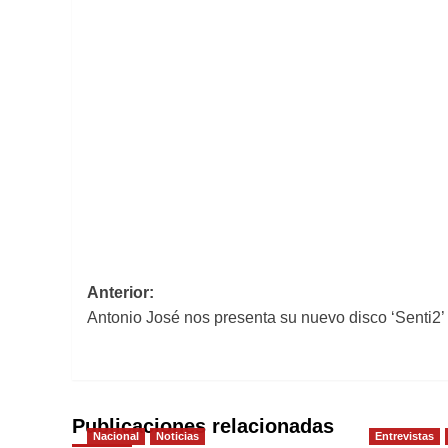
Navegación
Anterior:
Antonio José nos presenta su nuevo disco ‘Senti2’
de
entradas
Publicaciones relacionadas
Nacional
Noticias
Entrevistas