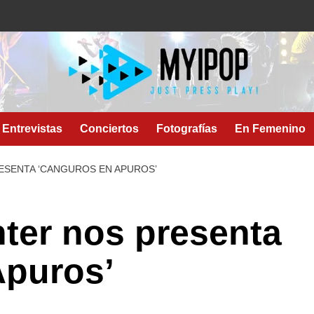
Entrevistas
Conciertos
Fotografías
En Femenino
ESENTA ‘CANGUROS EN APUROS’
ter nos presenta
Apuros’