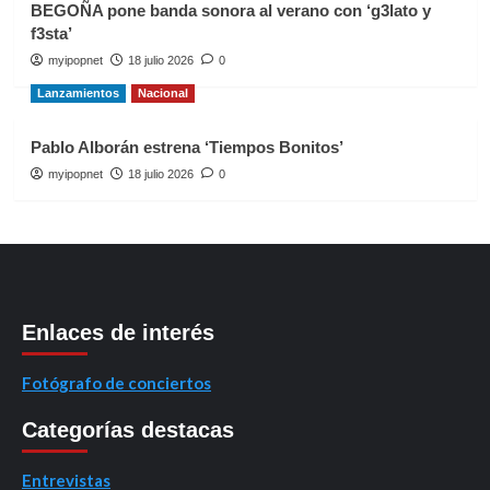
BEGOÑA pone banda sonora al verano con ‘g3lato y
f3sta’
myipopnet
18 julio 2026
0
Lanzamientos
Nacional
Pablo Alborán estrena ‘Tiempos Bonitos’
myipopnet
18 julio 2026
0
Enlaces de interés
Fotógrafo de conciertos
Categorías destacas
Entrevistas