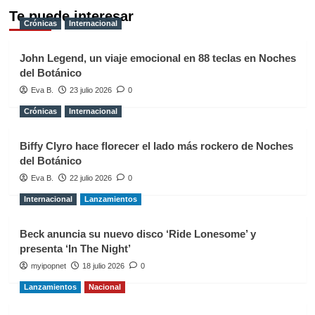
Te puede interesar
Crónicas
Internacional
John Legend, un viaje emocional en 88 teclas en Noches
del Botánico
Eva B.
23 julio 2026
0
Crónicas
Internacional
Biffy Clyro hace florecer el lado más rockero de Noches
del Botánico
Eva B.
22 julio 2026
0
Internacional
Lanzamientos
Beck anuncia su nuevo disco ‘Ride Lonesome’ y
presenta ‘In The Night’
myipopnet
18 julio 2026
0
Lanzamientos
Nacional