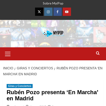
Saltar
Sobre MyiPop
al
contenido
Twitter
Instagram
Facebook
YouTube
Menú
primario
INICIO
GIRAS Y CONCIERTOS
RUBÉN POZO PRESENTA ‘EN
MARCHA’ EN MADRID
Giras y Conciertos
Rubén Pozo presenta ‘En Marcha’
en Madrid