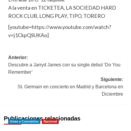
A la venta en TICKETEA, LA SOCIEDAD HARD
ROCK CLUB, LONG PLAY, TIPO, TORERO
[youtube=https://www.youtube.com/watch?
v=j1CkpQSUKAo]
Navegación
Anterior:
Descubre a Jarryd James con su single debut ‘Do You
de
Remember’
entradas
Siguiente:
St. Germain en concierto en Madrid y Barcelona en
Diciembre
Publicaciones relacionadas
Giras y Conciertos
Nacional