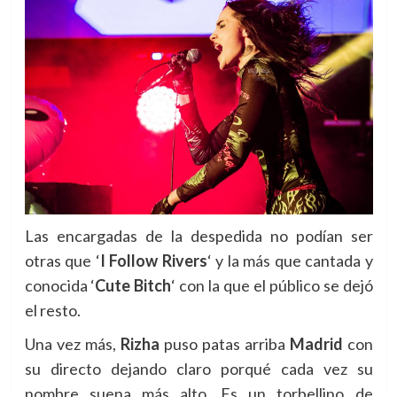
Las encargadas de la despedida no podían ser
otras que
‘
I Follow Rivers
‘ y la
más que cantada y
conocida
‘
Cute Bitch
‘ con la que el público se dejó
el resto.
Una vez más,
Rizha
puso patas arriba
Madrid
con
su directo dejando claro porqué cada vez su
nombre suena más alto. Es un torbellino de