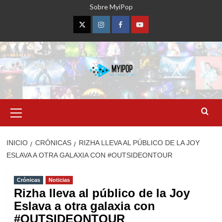
Saltar
Sobre MyiPop
al
contenido
Twitter
Instagram
Facebook
YouTube
Menú
primario
INICIO
CRÓNICAS
RIZHA LLEVA AL PÚBLICO DE LA JOY
ESLAVA A OTRA GALAXIA CON #OUTSIDEONTOUR
Crónicas
Noticias
Rizha lleva al público de la Joy
Eslava a otra galaxia con
#OUTSIDEONTOUR