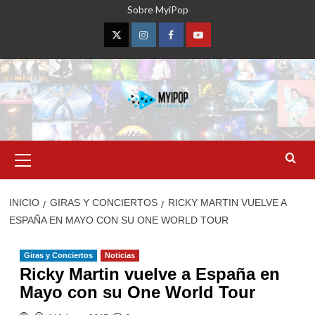
Saltar
Sobre MyiPop
al
contenido
Twitter
Instagram
Facebook
YouTube
Menú
primario
INICIO
GIRAS Y CONCIERTOS
RICKY MARTIN VUELVE A
ESPAÑA EN MAYO CON SU ONE WORLD TOUR
Giras y Conciertos
Noticias
Ricky Martin vuelve a España en
Mayo con su One World Tour