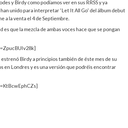
odes y Birdy como podíamos ver en sus RRSS y ya
an unido para interpretar ‘Let It All Go’ del álbum debut
e a la venta el 4 de Septiembre.
dad es que la mezcla de ambas voces hace que se pongan
v=ZpucBUIv28k]
 estrenó Birdy a principios también de éste mes de su
s en Londres y es una versión que podréis encontrar
?v=KtBcwEphCZs]