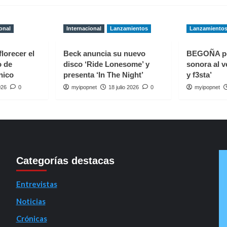
onal
Internacional
Lanzamientos
Lanzamiento
florecer el
Beck anuncia su nuevo
BEGOÑA p
o de
disco ‘Ride Lonesome’ y
sonora al v
nico
presenta ‘In The Night’
y f3sta’
026
0
myipopnet
18 julio 2026
0
myipopnet
Categorías destacas
Entrevistas
Noticias
Crónicas