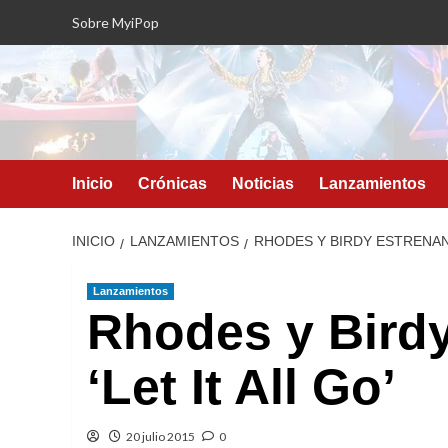
Saltar
Sobre MyiPop
al
contenido
Inicio
Crónicas
Noticias
Lanzamientos
INICIO
LANZAMIENTOS
RHODES Y BIRDY ESTRENAN 
Lanzamientos
Rhodes y Birdy
‘Let It All Go’
20 julio 2015
0