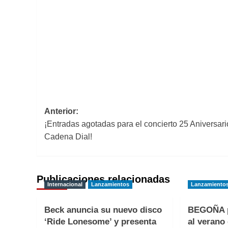
Navegación
Anterior:
¡Entradas agotadas para el concierto 25 Aniversari
de
Cadena Dial!
entradas
Publicaciones relacionadas
Internacional
Lanzamientos
Lanzamiento
Beck anuncia su nuevo disco
BEGOÑA p
‘Ride Lonesome’ y presenta
al verano 