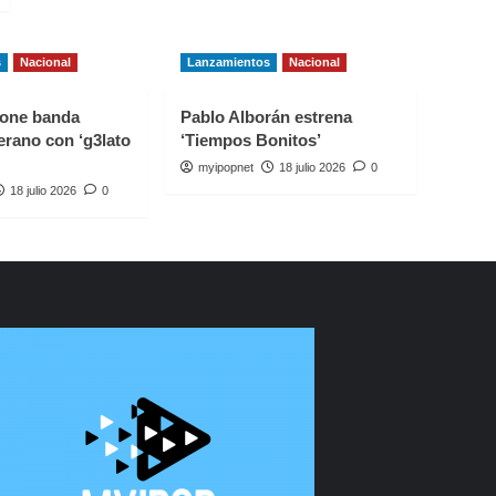
s
Nacional
Lanzamientos
Nacional
one banda
Pablo Alborán estrena
erano con ‘g3lato
‘Tiempos Bonitos’
myipopnet
18 julio 2026
0
18 julio 2026
0