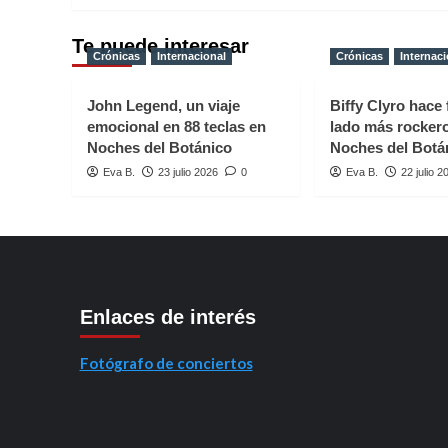
Te puede interesar
Crónicas
Internacional
Crónicas
Internaci
John Legend, un viaje
Biffy Clyro hace 
emocional en 88 teclas en
lado más rocker
Noches del Botánico
Noches del Botá
Eva B.
23 julio 2026
0
Eva B.
22 julio 2
Enlaces de interés
Fotógrafo de conciertos