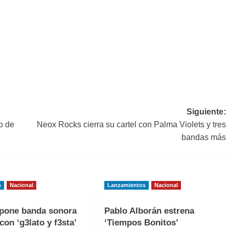
Siguiente:
o de
Neox Rocks cierra su cartel con Palma Violets y tres
bandas más
s
Nacional
Lanzamientos
Nacional
one banda sonora
Pablo Alborán estrena
con ‘g3lato y f3sta’
‘Tiempos Bonitos’