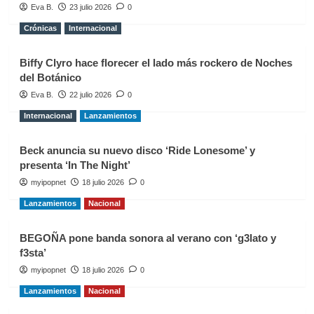
Eva B.
23 julio 2026
0
Crónicas
Internacional
Biffy Clyro hace florecer el lado más rockero de Noches
del Botánico
Eva B.
22 julio 2026
0
Internacional
Lanzamientos
Beck anuncia su nuevo disco ‘Ride Lonesome’ y
presenta ‘In The Night’
myipopnet
18 julio 2026
0
Lanzamientos
Nacional
BEGOÑA pone banda sonora al verano con ‘g3lato y
f3sta’
myipopnet
18 julio 2026
0
Lanzamientos
Nacional