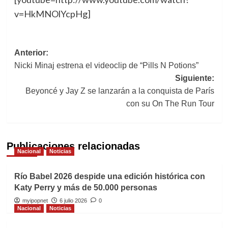
v=HkMNOlYcpHg]
Navegación
Anterior:
Nicki Minaj estrena el videoclip de “Pills N Potions”
de
Siguiente:
entradas
Beyoncé y Jay Z se lanzarán a la conquista de París
con su On The Run Tour
Publicaciones relacionadas
Nacional
Noticias
Río Babel 2026 despide una edición histórica con
Katy Perry y más de 50.000 personas
myipopnet
6 julio 2026
0
Nacional
Noticias