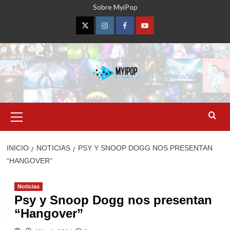
Saltar
Sobre MyiPop
al
contenido
Twitter
Instagram
Facebook
YouTube
Menú
primario
INICIO
NOTICIAS
PSY Y SNOOP DOGG NOS PRESENTAN
“HANGOVER”
Noticias
Psy y Snoop Dogg nos presentan
“Hangover”