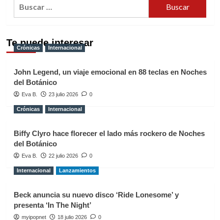
Buscar:
Te puede interesar
Crónicas
Internacional
John Legend, un viaje emocional en 88 teclas en Noches
del Botánico
Eva B.
23 julio 2026
0
Crónicas
Internacional
Biffy Clyro hace florecer el lado más rockero de Noches
del Botánico
Eva B.
22 julio 2026
0
Internacional
Lanzamientos
Beck anuncia su nuevo disco ‘Ride Lonesome’ y
presenta ‘In The Night’
myipopnet
18 julio 2026
0