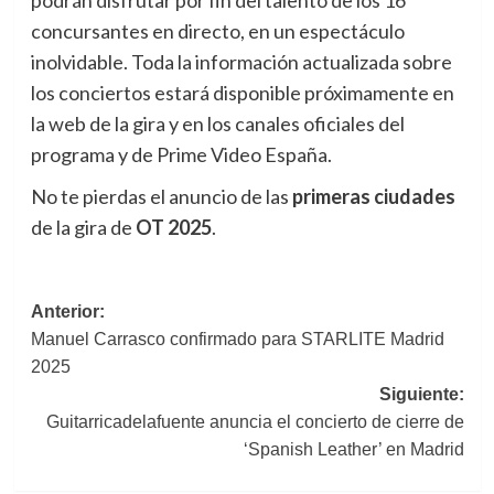
podrán disfrutar por fin del talento de los 16
concursantes en directo, en un espectáculo
inolvidable. Toda la información actualizada sobre
los conciertos estará disponible próximamente en
la web de la gira y en los canales oficiales del
programa y de Prime Video España.
No te pierdas el anuncio de las
primeras ciudades
de la gira de
OT 2025
.
Navegación
Anterior:
Manuel Carrasco confirmado para STARLITE Madrid
de
2025
entradas
Siguiente:
Guitarricadelafuente anuncia el concierto de cierre de
‘Spanish Leather’ en Madrid