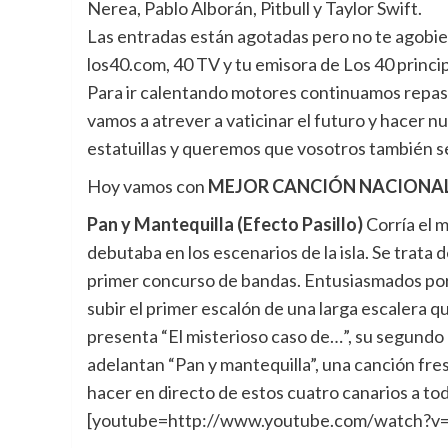
Nerea, Pablo Alborán, Pitbull y Taylor Swift.
Las entradas están agotadas pero no te agobies 
los40.com, 40 TV y tu emisora de Los 40 princip
Para ir calentando motores continuamos repasa
vamos a atrever a vaticinar el futuro y hacer n
estatuillas y queremos que vosotros también se
Hoy vamos con
MEJOR CANCIÓN NACIONA
Pan y Mantequilla (Efecto Pasillo)
Corría el 
debutaba en los escenarios de la isla. Se trata
primer concurso de bandas. Entusiasmados por 
subir el primer escalón de una larga escalera que
presenta “El misterioso caso de…”, su segundo á
adelantan “Pan y mantequilla”, una canción fres
hacer en directo de estos cuatro canarios a tod
[youtube=http://www.youtube.com/watch