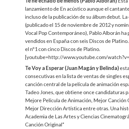
Te he echado de menos (Pablo Alborán)
Esta 
lanzamiento de En acústico aunque el cantante
incluso de la publicación de su álbum debut. L
(publicado el 15 de noviembre de 2012 y nom
Vocal Pop Contemporáneo), Pablo Alborán ha pe
vendidos en España con seis Discos de Platino
el nº1 con cinco Discos de Platino.
[youtube=http://www.youtube.com/watch?
Te Voy a Esperar (Juan Magán y Belinda)
esta
consecutivas en la lista de ventas de singles es
canción central de la película de animación esp
Tadeo Jones, que obtiene once candidaturas pa
Mejore Película de Animación, Mejor Canción O
Mejor Dirección Artística entre otras. Una histor
Academia de Las Artes y Ciencias Cinematográf
Canción Original”