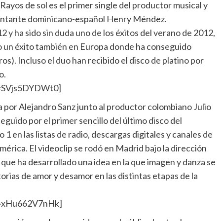
Rayos de sol es el primer single del productor musical y
 cantante dominicano-español Henry Méndez.
 y ha sido sin duda uno de los éxitos del verano de 2012,
ido un éxito también en Europa donde ha conseguido
tros). Incluso el duo han recibido el disco de platino por
o.
v=SVjs5DYDWt0]
a por Alejandro Sanz junto al productor colombiano Julio
guido por el primer sencillo del último disco del
 en las listas de radio, descargas digitales y canales de
érica. El videoclip se rodó en Madrid bajo la dirección
 que ha desarrollado una idea en la que imagen y danza se
orias de amor y desamor en las distintas etapas de la
v=xHu662V7nHk]