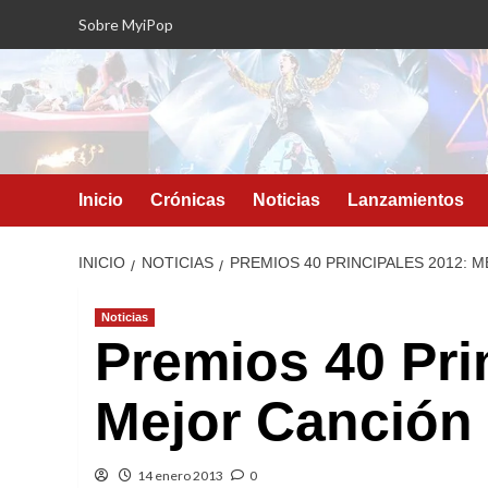
Saltar
Sobre MyiPop
al
contenido
Inicio
Crónicas
Noticias
Lanzamientos
INICIO
NOTICIAS
PREMIOS 40 PRINCIPALES 2012: 
Noticias
Premios 40 Pri
Mejor Canción
14 enero 2013
0