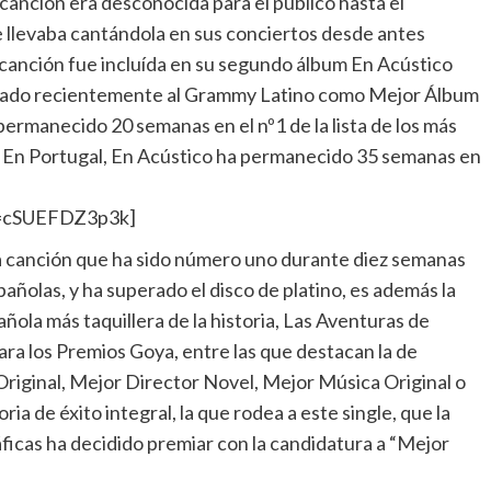
canción era desconocida para el público hasta el
 llevaba cantándola en sus conciertos desde antes
a canción fue incluída en su segundo álbum En Acústico
inado recientemente al Grammy Latino como Mejor Álbum
rmanecido 20 semanas en el nº1 de la lista de los más
. En Portugal, En Acústico ha permanecido 35 semanas en
v=cSUEFDZ3p3k]
 canción que ha sido número uno durante diez semanas
pañolas, y ha superado el disco de platino, es además la
añola más taquillera de la historia, Las Aventuras de
ra los Premios Goya, entre las que destacan la de
riginal, Mejor Director Novel, Mejor Música Original o
ia de éxito integral, la que rodea a este single, que la
icas ha decidido premiar con la candidatura a “Mejor