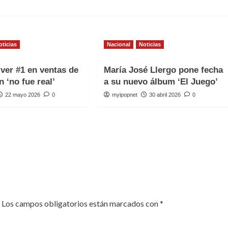
oticias
Nacional
Noticias
iver #1 en ventas de
María José Llergo pone fecha
n ‘no fue real’
a su nuevo álbum ‘El Juego’
22 mayo 2026
0
myipopnet
30 abril 2026
0
Los campos obligatorios están marcados con
*