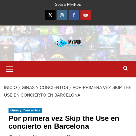
Saltar
Sobre MyiPop
al
contenido
Twitter
Instagram
Facebook
YouTube
Menú
primario
INICIO
GIRAS Y CONCIERTOS
POR PRIMERA VEZ SKIP THE
USE EN CONCIERTO EN BARCELONA
Giras y Conciertos
Por primera vez Skip the Use en
concierto en Barcelona