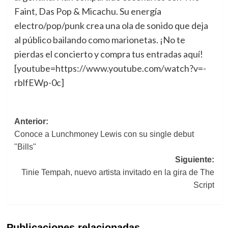
Faint, Das Pop & Micachu. Su energía
electro/pop/punk crea una ola de sonido que deja
al público bailando como marionetas. ¡No te
pierdas el concierto y compra tus entradas aquí!
[youtube=https://www.youtube.com/watch?v=-
rblfEWp-0c]
Navegación
Anterior:
Conoce a Lunchmoney Lewis con su single debut
de
"Bills"
entradas
Siguiente:
Tinie Tempah, nuevo artista invitado en la gira de The
Script
Publicaciones relacionadas