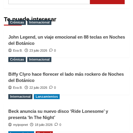
Te puede interesar
Crónicas
Internacional
John Legend, un viaje emocional en 88 teclas en Noches
del Botánico
Eva B.
23 julio 2026
0
Crónicas
Internacional
Biffy Clyro hace florecer el lado más rockero de Noches
del Botánico
Eva B.
22 julio 2026
0
Internacional
Lanzamientos
Beck anuncia su nuevo disco ‘Ride Lonesome’ y
presenta ‘In The Night’
myipopnet
18 julio 2026
0