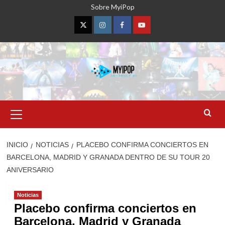
Saltar
Sobre MyiPop
al
contenido
Twitter
Instagram
Facebook
YouTube
Menú
primario
INICIO
NOTICIAS
PLACEBO CONFIRMA CONCIERTOS EN
BARCELONA, MADRID Y GRANADA DENTRO DE SU TOUR 20
ANIVERSARIO
Noticias
Placebo confirma conciertos en
Barcelona, Madrid y Granada