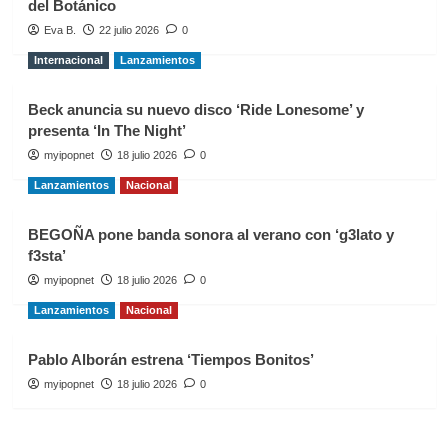
del Botánico
Eva B.
22 julio 2026
0
Internacional
Lanzamientos
Beck anuncia su nuevo disco ‘Ride Lonesome’ y
presenta ‘In The Night’
myipopnet
18 julio 2026
0
Lanzamientos
Nacional
BEGOÑA pone banda sonora al verano con ‘g3lato y
f3sta’
myipopnet
18 julio 2026
0
Lanzamientos
Nacional
Pablo Alborán estrena ‘Tiempos Bonitos’
myipopnet
18 julio 2026
0