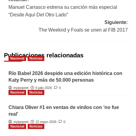
Navegación
Manuel Carrasco estrena su canción más especial
de
“Desde Aquí Del Otro Lado”
entradas
Siguiente:
The Weeknd y Foals se unen al FIB 2017
Publicaciones relacionadas
Nacional
Noticias
Río Babel 2026 despide una edición histórica con
Katy Perry y más de 50.000 personas
myipopnet
6 julio 2026
0
Nacional
Noticias
Chiara Oliver #1 en ventas de vinilos con ‘no fue
real’
myipopnet
22 mayo 2026
0
Nacional
Noticias